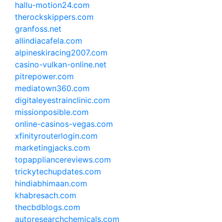
hallu-motion24.com
therockskippers.com
granfoss.net
allindiacafela.com
alpineskiracing2007.com
casino-vulkan-online.net
pitrepower.com
mediatown360.com
digitaleyestrainclinic.com
missionposible.com
online-casinos-vegas.com
xfinityrouterlogin.com
marketingjacks.com
topappliancereviews.com
trickytechupdates.com
hindiabhimaan.com
khabresach.com
thecbdblogs.com
autoresearchchemicals.com