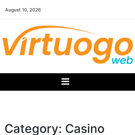
Skip
August 10, 2026
to
content
Daftar Agen Slot
Temukan agen slot gacor dengan proses mudah dan
cepat. Mulailah bermain dalam hitungan menit dan raih
kemenangan besar setiap hari.
Gacor dengan
Proses Mudah dan
Cepat
Category:
Casino