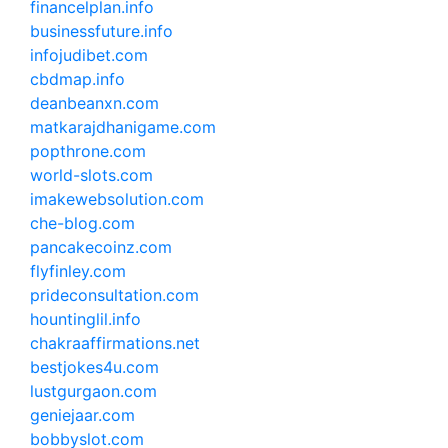
financelplan.info
businessfuture.info
infojudibet.com
cbdmap.info
deanbeanxn.com
matkarajdhanigame.com
popthrone.com
world-slots.com
imakewebsolution.com
che-blog.com
pancakecoinz.com
flyfinley.com
prideconsultation.com
hountinglil.info
chakraaffirmations.net
bestjokes4u.com
lustgurgaon.com
geniejaar.com
bobbyslot.com