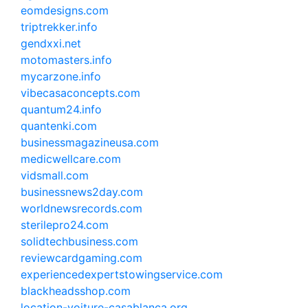
eomdesigns.com
triptrekker.info
gendxxi.net
motomasters.info
mycarzone.info
vibecasaconcepts.com
quantum24.info
quantenki.com
businessmagazineusa.com
medicwellcare.com
vidsmall.com
businessnews2day.com
worldnewsrecords.com
sterilepro24.com
solidtechbusiness.com
reviewcardgaming.com
experiencedexpertstowingservice.com
blackheadsshop.com
location-voiture-casablanca.org