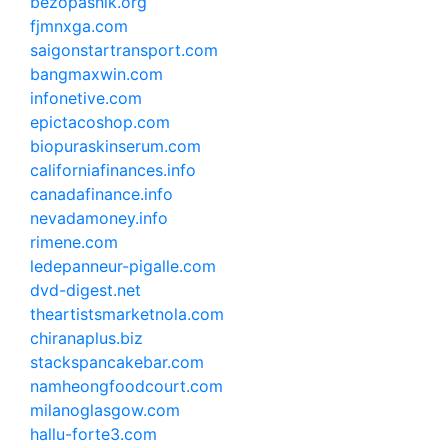
bezopasnik.org
fjmnxga.com
saigonstartransport.com
bangmaxwin.com
infonetive.com
epictacoshop.com
biopuraskinserum.com
californiafinances.info
canadafinance.info
nevadamoney.info
rimene.com
ledepanneur-pigalle.com
dvd-digest.net
theartistsmarketnola.com
chiranaplus.biz
stackspancakebar.com
namheongfoodcourt.com
milanoglasgow.com
hallu-forte3.com