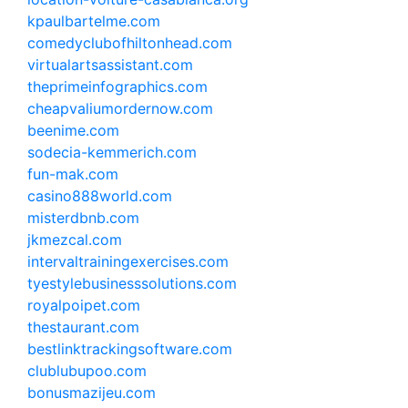
kpaulbartelme.com
comedyclubofhiltonhead.com
virtualartsassistant.com
theprimeinfographics.com
cheapvaliumordernow.com
beenime.com
sodecia-kemmerich.com
fun-mak.com
casino888world.com
misterdbnb.com
jkmezcal.com
intervaltrainingexercises.com
tyestylebusinesssolutions.com
royalpoipet.com
thestaurant.com
bestlinktrackingsoftware.com
clublubupoo.com
bonusmazijeu.com