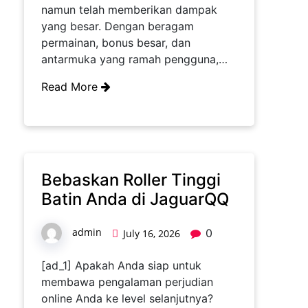
namun telah memberikan dampak
yang besar. Dengan beragam
permainan, bonus besar, dan
antarmuka yang ramah pengguna,…
Read More
Bebaskan Roller Tinggi
Batin Anda di JaguarQQ
admin
0
July 16, 2026
[ad_1] Apakah Anda siap untuk
membawa pengalaman perjudian
online Anda ke level selanjutnya?