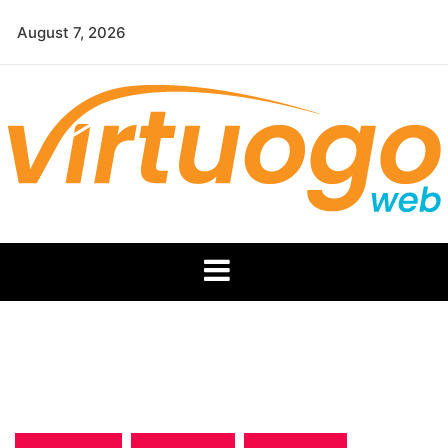
Skip
August 7, 2026
to
content
Daftar Agen Slot
Temukan agen slot gacor dengan proses mudah dan
cepat. Mulailah bermain dalam hitungan menit dan raih
kemenangan besar setiap hari.
Gacor dengan
Proses Mudah dan
Cepat