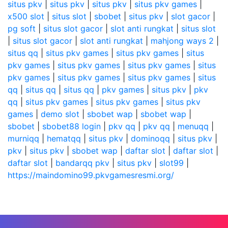
situs pkv
|
situs pkv
|
situs pkv
|
situs pkv games
|
x500 slot
|
situs slot
|
sbobet
|
situs pkv
|
slot gacor
|
pg soft
|
situs slot gacor
|
slot anti rungkat
|
situs slot
|
situs slot gacor
|
slot anti rungkat
|
mahjong ways 2
|
situs qq
|
situs pkv games
|
situs pkv games
|
situs
pkv games
|
situs pkv games
|
situs pkv games
|
situs
pkv games
|
situs pkv games
|
situs pkv games
|
situs
qq
|
situs qq
|
situs qq
|
pkv games
|
situs pkv
|
pkv
qq
|
situs pkv games
|
situs pkv games
|
situs pkv
games
|
demo slot
|
sbobet wap
|
sbobet wap
|
sbobet
|
sbobet88 login
|
pkv qq
|
pkv qq
|
menuqq
|
murniqq
|
hematqq
|
situs pkv
|
dominoqq
|
situs pkv
|
pkv
|
situs pkv
|
sbobet wap
|
daftar slot
|
daftar slot
|
daftar slot
|
bandarqq pkv
|
situs pkv
|
slot99
|
https://maindomino99.pkvgamesresmi.org/