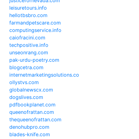
justicefornevada.com
leisuretours.info
hellotbsbro.com
farmandpetscare.com
computingservice.info
caiofracini.com
techpositive.info
unseonrang.com
pak-urdu-poetry.com
blogcetra.com
internetmarketingsolutions.co
ollystvs.com
globalnewscx.com
dogslives.com
pdfbookplanet.com
queenofrattan.com
thequeenofrattan.com
denohubpro.com
blades-knife.com