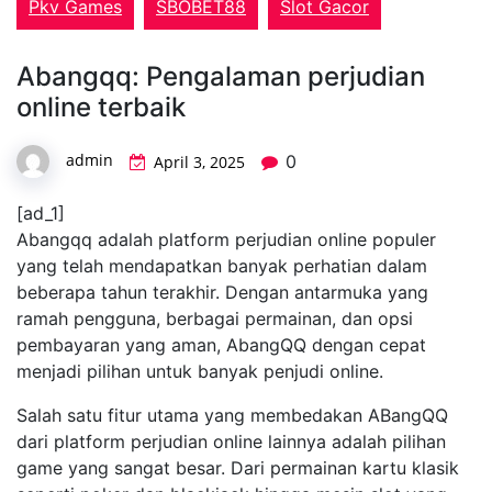
Pkv Games
SBOBET88
Slot Gacor
Abangqq: Pengalaman perjudian
online terbaik
admin
0
April 3, 2025
[ad_1]
Abangqq adalah platform perjudian online populer
yang telah mendapatkan banyak perhatian dalam
beberapa tahun terakhir. Dengan antarmuka yang
ramah pengguna, berbagai permainan, dan opsi
pembayaran yang aman, AbangQQ dengan cepat
menjadi pilihan untuk banyak penjudi online.
Salah satu fitur utama yang membedakan ABangQQ
dari platform perjudian online lainnya adalah pilihan
game yang sangat besar. Dari permainan kartu klasik