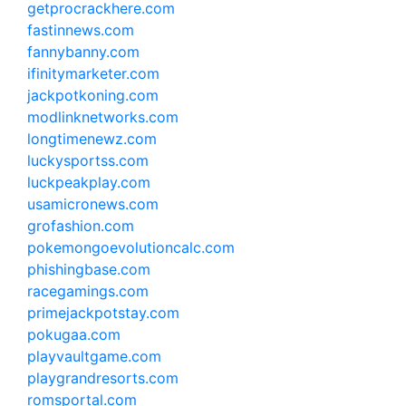
getprocrackhere.com
fastinnews.com
fannybanny.com
ifinitymarketer.com
jackpotkoning.com
modlinknetworks.com
longtimenewz.com
luckysportss.com
luckpeakplay.com
usamicronews.com
grofashion.com
pokemongoevolutioncalc.com
phishingbase.com
racegamings.com
primejackpotstay.com
pokugaa.com
playvaultgame.com
playgrandresorts.com
romsportal.com