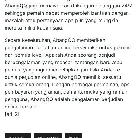
AbangQQ juga menawarkan dukungan pelanggan 24/7,
sehingga pemain dapat memperoleh bantuan dengan
masalah atau pertanyaan apa pun yang mungkin
mereka miliki kapan saja.
Secara keseluruhan, AbangQQ memberikan
pengalaman perjudian online terkemuka untuk pemain
dari semua level. Apakah Anda seorang penjudi
berpengalaman yang mencari tantangan baru atau
pemula yang ingin mencelupkan jari kaki Anda ke
dunia perjudian online, AbangQQ memiliki sesuatu
untuk semua orang. Dengan berbagai permainan, opsi
pembayaran yang aman, dan antarmuka yang ramah
pengguna, AbangQQ adalah pengalaman perjudian
online terbaik.
[ad_2]