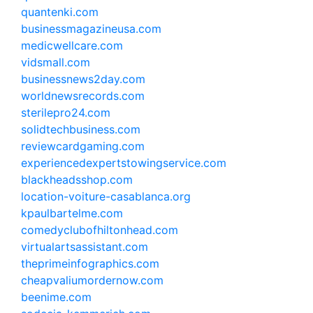
quantenki.com
businessmagazineusa.com
medicwellcare.com
vidsmall.com
businessnews2day.com
worldnewsrecords.com
sterilepro24.com
solidtechbusiness.com
reviewcardgaming.com
experiencedexpertstowingservice.com
blackheadsshop.com
location-voiture-casablanca.org
kpaulbartelme.com
comedyclubofhiltonhead.com
virtualartsassistant.com
theprimeinfographics.com
cheapvaliumordernow.com
beenime.com