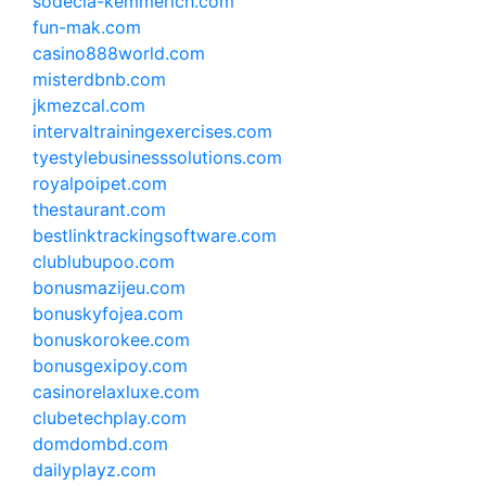
sodecia-kemmerich.com
fun-mak.com
casino888world.com
misterdbnb.com
jkmezcal.com
intervaltrainingexercises.com
tyestylebusinesssolutions.com
royalpoipet.com
thestaurant.com
bestlinktrackingsoftware.com
clublubupoo.com
bonusmazijeu.com
bonuskyfojea.com
bonuskorokee.com
bonusgexipoy.com
casinorelaxluxe.com
clubetechplay.com
domdombd.com
dailyplayz.com