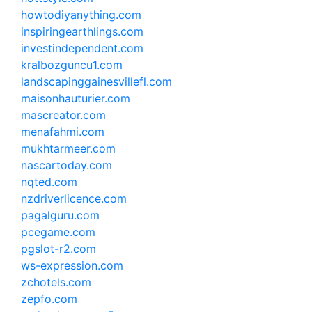
howtodiyanything.com
inspiringearthlings.com
investindependent.com
kralbozguncu1.com
landscapinggainesvillefl.com
maisonhauturier.com
mascreator.com
menafahmi.com
mukhtarmeer.com
nascartoday.com
nqted.com
nzdriverlicence.com
pagalguru.com
pcegame.com
pgslot-r2.com
ws-expression.com
zchotels.com
zepfo.com