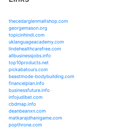
thecedarglenmaltshop.com
georgemason.org
topicinhindi.com
uklanguageacademy.com
lindehealthcarefree.com
allbusinessjobs.info
top10products.net
pickabatours.com
beastmode-bodybuilding.com
financelplan.info
businessfuture.info
infojudibet.com
cbdmap.info
deanbeanxn.com
matkarajdhanigame.com
popthrone.com