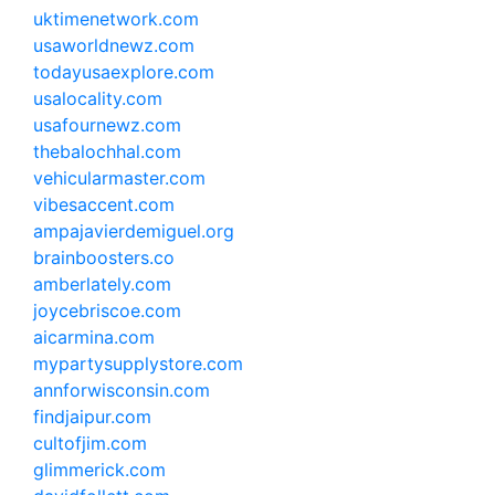
uktimenetwork.com
usaworldnewz.com
todayusaexplore.com
usalocality.com
usafournewz.com
thebalochhal.com
vehicularmaster.com
vibesaccent.com
ampajavierdemiguel.org
brainboosters.co
amberlately.com
joycebriscoe.com
aicarmina.com
mypartysupplystore.com
annforwisconsin.com
findjaipur.com
cultofjim.com
glimmerick.com