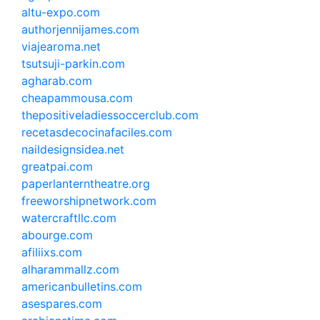
altu-expo.com
authorjennijames.com
viajearoma.net
tsutsuji-parkin.com
agharab.com
cheapammousa.com
thepositiveladiessoccerclub.com
recetasdecocinafaciles.com
naildesignsidea.net
greatpai.com
paperlanterntheatre.org
freeworshipnetwork.com
watercraftllc.com
abourge.com
afiliixs.com
alharammallz.com
americanbulletins.com
asespares.com