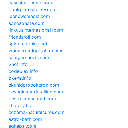
casusbelli-mod.com
bookplatesociety.com
lebnewsmedia.com
sonosonora.com
linkuusinternasional1.com
friendsroll.com
spiderclothing.net
wondergadgetsshop.com
seatgurunews.com
3net.info
codeplex.info
okena.info
akunidpropokerqq.com
bespokecardetailing.com
bestfriendscredit.com
elibrary.biz
eczema-naturalcures.com
astro-bath.com
aghapal.com