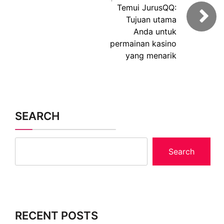
Temui JurusQQ:
Tujuan utama
Anda untuk
permainan kasino
yang menarik
SEARCH
Search
RECENT POSTS