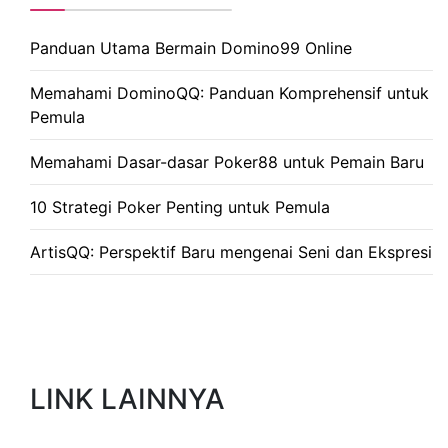
Panduan Utama Bermain Domino99 Online
Memahami DominoQQ: Panduan Komprehensif untuk
Pemula
Memahami Dasar-dasar Poker88 untuk Pemain Baru
10 Strategi Poker Penting untuk Pemula
ArtisQQ: Perspektif Baru mengenai Seni dan Ekspresi
LINK LAINNYA