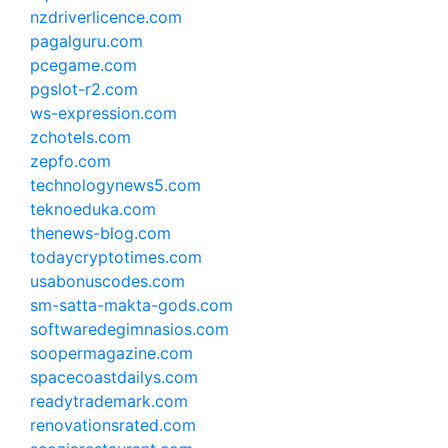
nzdriverlicence.com
pagalguru.com
pcegame.com
pgslot-r2.com
ws-expression.com
zchotels.com
zepfo.com
technologynews5.com
teknoeduka.com
thenews-blog.com
todaycryptotimes.com
usabonuscodes.com
sm-satta-makta-gods.com
softwaredegimnasios.com
soopermagazine.com
spacecoastdailys.com
readytrademark.com
renovationsrated.com