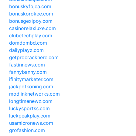
bonuskyfojea.com
bonuskorokee.com
bonusgexipoy.com
casinorelaxluxe.com
clubetechplay.com
domdombd.com
dailyplayz.com
getprocrackhere.com
fastinnews.com
fannybanny.com
ifinitymarketer.com
jackpotkoning.com
modlinknetworks.com
longtimenewz.com
luckysportss.com
luckpeakplay.com
usamicronews.com
grofashion.com