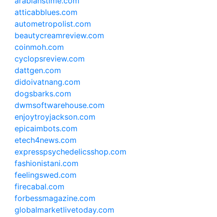
arabianstime.com
atticabblues.com
autometropolist.com
beautycreamreview.com
coinmoh.com
cyclopsreview.com
dattgen.com
didoivatnang.com
dogsbarks.com
dwmsoftwarehouse.com
enjoytroyjackson.com
epicaimbots.com
etech4news.com
expresspsychedelicsshop.com
fashionistani.com
feelingswed.com
firecabal.com
forbessmagazine.com
globalmarketlivetoday.com