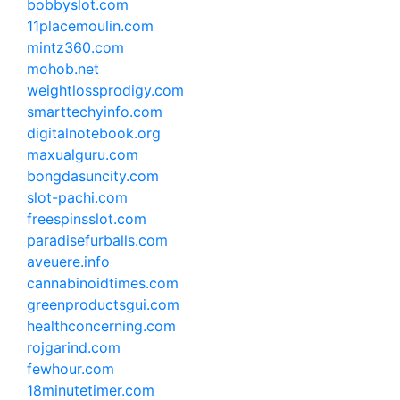
bobbyslot.com
11placemoulin.com
mintz360.com
mohob.net
weightlossprodigy.com
smarttechyinfo.com
digitalnotebook.org
maxualguru.com
bongdasuncity.com
slot-pachi.com
freespinsslot.com
paradisefurballs.com
aveuere.info
cannabinoidtimes.com
greenproductsgui.com
healthconcerning.com
rojgarind.com
fewhour.com
18minutetimer.com