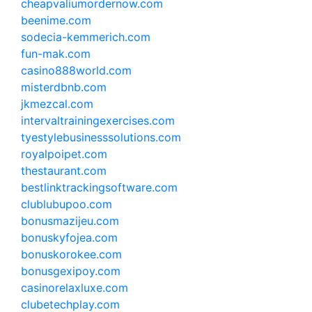
cheapvaliumordernow.com
beenime.com
sodecia-kemmerich.com
fun-mak.com
casino888world.com
misterdbnb.com
jkmezcal.com
intervaltrainingexercises.com
tyestylebusinesssolutions.com
royalpoipet.com
thestaurant.com
bestlinktrackingsoftware.com
clublubupoo.com
bonusmazijeu.com
bonuskyfojea.com
bonuskorokee.com
bonusgexipoy.com
casinorelaxluxe.com
clubetechplay.com