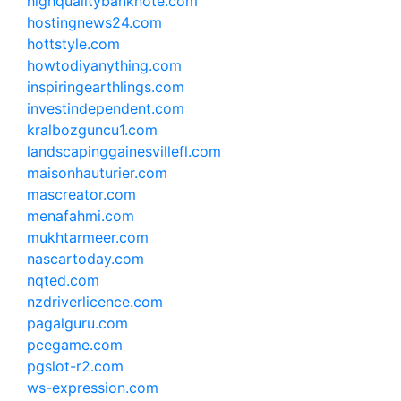
highqualitybanknote.com
hostingnews24.com
hottstyle.com
howtodiyanything.com
inspiringearthlings.com
investindependent.com
kralbozguncu1.com
landscapinggainesvillefl.com
maisonhauturier.com
mascreator.com
menafahmi.com
mukhtarmeer.com
nascartoday.com
nqted.com
nzdriverlicence.com
pagalguru.com
pcegame.com
pgslot-r2.com
ws-expression.com