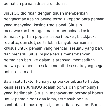
perhatian pemain di seluruh dunia.
JurusQQ didirikan dengan tujuan memberikan
pengalaman kasino online terbaik kepada para pemain
yang menyaingi kasino tradisional. Situs ini
menawarkan berbagai macam permainan kasino,
termasuk pilihan populer seperti poker, blackjack,
roulette, dan slot, serta lebih banyak permainan
khusus untuk pemain yang mencari sesuatu yang baru
dan menarik. Situs ini juga terus menambahkan
permainan baru ke dalam jajarannya, memastikan
bahwa para pemain selalu memiliki sesuatu yang segar
untuk dinikmati.
Salah satu faktor kunci yang berkontribusi terhadap
kesuksesan JurusQQ adalah bonus dan promosinya
yang berlimpah. Situs ini menawarkan berbagai bonus
untuk pemain baru dan lama, termasuk bonus
sambutan, bonus deposit, dan hadiah loyalitas. Bonus