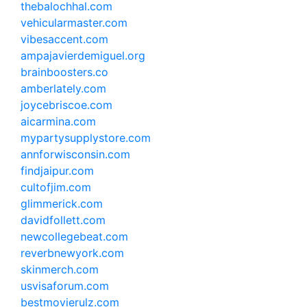
thebalochhal.com
vehicularmaster.com
vibesaccent.com
ampajavierdemiguel.org
brainboosters.co
amberlately.com
joycebriscoe.com
aicarmina.com
mypartysupplystore.com
annforwisconsin.com
findjaipur.com
cultofjim.com
glimmerick.com
davidfollett.com
newcollegebeat.com
reverbnewyork.com
skinmerch.com
usvisaforum.com
bestmovierulz.com