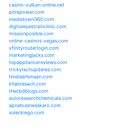
casino-vulkan-online.net
pitrepower.com
mediatown360.com
digitaleyestrainclinic.com
missionposible.com
online-casinos-vegas.com
xfinityrouterlogin.com
marketingjacks.com
topappliancereviews.com
trickytechupdates.com
hindiabhimaan.com
khabresach.com
thecbdblogs.com
autoresearchchemicals.com
apnabusinesskaro.com
suleckiego.com