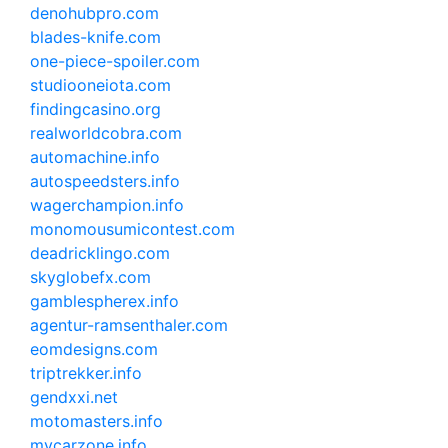
denohubpro.com
blades-knife.com
one-piece-spoiler.com
studiooneiota.com
findingcasino.org
realworldcobra.com
automachine.info
autospeedsters.info
wagerchampion.info
monomousumicontest.com
deadricklingo.com
skyglobefx.com
gamblespherex.info
agentur-ramsenthaler.com
eomdesigns.com
triptrekker.info
gendxxi.net
motomasters.info
mycarzone.info