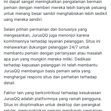
ini dapat sangat meningkatkan pengalaman bermain
pemain dengan memberi mereka lebih banyak peluang
untuk menang besar sambil menghabiskan lebih sedikit
uang mereka sendiri.
Selain pilihan permainan dan bonusnya yang
mengesankan, JurusQQ juga menonjol karena
komitmennya terhadap layanan pelanggan. Situs ini
menawarkan dukungan pelanggan 24/7 untuk
membantu pemain dengan pertanyaan atau masalah
apa pun yang mungkin mereka miliki. Dedikasi
terhadap kepuasan pelanggan ini telah membantu
JurusQQ membangun basis pemain setia yang
menghargai respons situs dan perhatian terhadap
detail.
Faktor lain yang berkontribusi terhadap kesuksesan
JurusQQ adalah platformnya yang ramah pengguna.
Situs ini dioptimalkan untuk desktop dan perangkat
seluler, memungkinkan pemain menikmati permainan