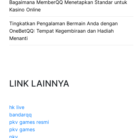
Bagaimana MemberQQ Menetapkan Standar untuk
Kasino Online
Tingkatkan Pengalaman Bermain Anda dengan
OneBetQQ: Tempat Kegembiraan dan Hadiah
Menanti
LINK LAINNYA
hk live
bandarqq
pkv games resmi
pkv games
pkv