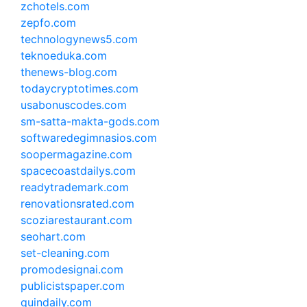
zchotels.com
zepfo.com
technologynews5.com
teknoeduka.com
thenews-blog.com
todaycryptotimes.com
usabonuscodes.com
sm-satta-makta-gods.com
softwaredegimnasios.com
soopermagazine.com
spacecoastdailys.com
readytrademark.com
renovationsrated.com
scoziarestaurant.com
seohart.com
set-cleaning.com
promodesignai.com
publicistspaper.com
quindaily.com