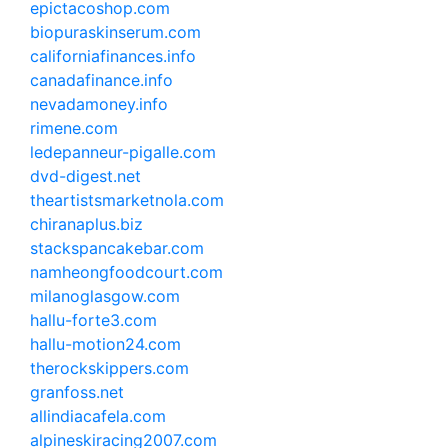
epictacoshop.com
biopuraskinserum.com
californiafinances.info
canadafinance.info
nevadamoney.info
rimene.com
ledepanneur-pigalle.com
dvd-digest.net
theartistsmarketnola.com
chiranaplus.biz
stackspancakebar.com
namheongfoodcourt.com
milanoglasgow.com
hallu-forte3.com
hallu-motion24.com
therockskippers.com
granfoss.net
allindiacafela.com
alpineskiracing2007.com