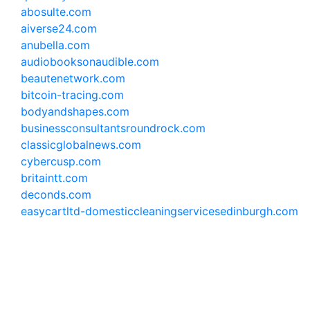
abosulte.com
aiverse24.com
anubella.com
audiobooksonaudible.com
beautenetwork.com
bitcoin-tracing.com
bodyandshapes.com
businessconsultantsroundrock.com
classicglobalnews.com
cybercusp.com
britaintt.com
deconds.com
easycartltd-domesticcleaningservicesedinburgh.com