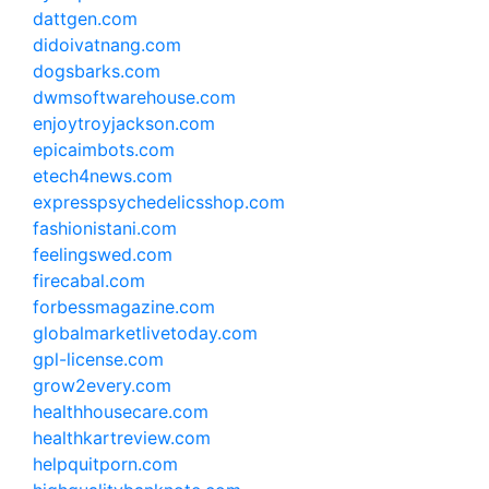
dattgen.com
didoivatnang.com
dogsbarks.com
dwmsoftwarehouse.com
enjoytroyjackson.com
epicaimbots.com
etech4news.com
expresspsychedelicsshop.com
fashionistani.com
feelingswed.com
firecabal.com
forbessmagazine.com
globalmarketlivetoday.com
gpl-license.com
grow2every.com
healthhousecare.com
healthkartreview.com
helpquitporn.com