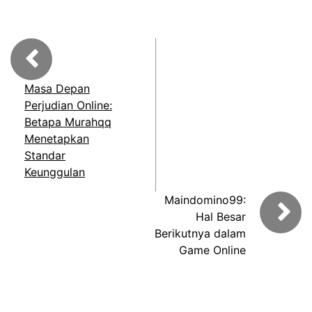
Masa Depan
Perjudian Online:
Betapa Murahqq
Menetapkan
Standar
Keunggulan
Maindomino99:
Hal Besar
Berikutnya dalam
Game Online