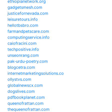
ethiopianetwork.org
gadgetsmesh.com
justicefornevada.com
leisuretours.info
hellotbsbro.com
farmandpetscare.com
computingservice.info
caiofracini.com
techpositive.info
unseonrang.com
pak-urdu-poetry.com
blogcetra.com
internetmarketingsolutions.co
ollystvs.com
globalnewscx.com
dogslives.com
pdfbookplanet.com
queenofrattan.com
thequeenofrattan.com