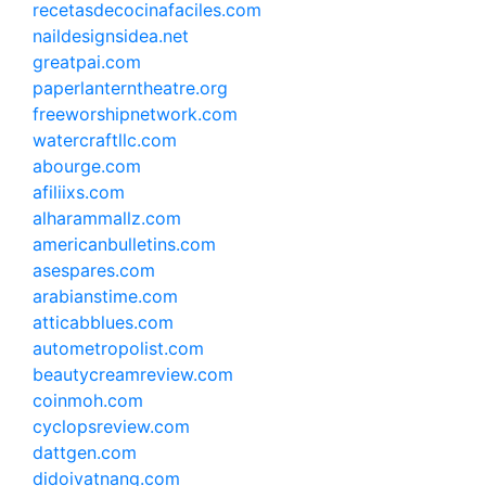
recetasdecocinafaciles.com
naildesignsidea.net
greatpai.com
paperlanterntheatre.org
freeworshipnetwork.com
watercraftllc.com
abourge.com
afiliixs.com
alharammallz.com
americanbulletins.com
asespares.com
arabianstime.com
atticabblues.com
autometropolist.com
beautycreamreview.com
coinmoh.com
cyclopsreview.com
dattgen.com
didoivatnang.com