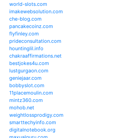
world-slots.com
imakewebsolution.com
che-blog.com
pancakecoinz.com
flyfinley.com
prideconsultation.com
hountinglil.info
chakraaffirmations.net
bestjokes4u.com
lustgurgaon.com
geniejaar.com
bobbyslot.com
11placemoulin.com
mintz360.com
mohob.net
weightlossprodigy.com
smarttechyinfo.com
digitalnotebook.org
maxualguru.com