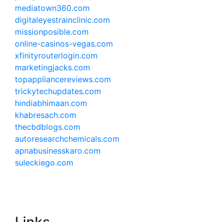
mediatown360.com
digitaleyestrainclinic.com
missionposible.com
online-casinos-vegas.com
xfinityrouterlogin.com
marketingjacks.com
topappliancereviews.com
trickytechupdates.com
hindiabhimaan.com
khabresach.com
thecbdblogs.com
autoresearchchemicals.com
apnabusinesskaro.com
suleckiego.com