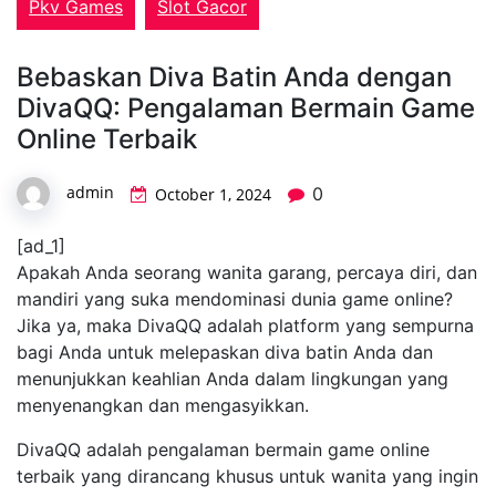
Pkv Games
Slot Gacor
Bebaskan Diva Batin Anda dengan
DivaQQ: Pengalaman Bermain Game
Online Terbaik
admin
0
October 1, 2024
[ad_1]
Apakah Anda seorang wanita garang, percaya diri, dan
mandiri yang suka mendominasi dunia game online?
Jika ya, maka DivaQQ adalah platform yang sempurna
bagi Anda untuk melepaskan diva batin Anda dan
menunjukkan keahlian Anda dalam lingkungan yang
menyenangkan dan mengasyikkan.
DivaQQ adalah pengalaman bermain game online
terbaik yang dirancang khusus untuk wanita yang ingin