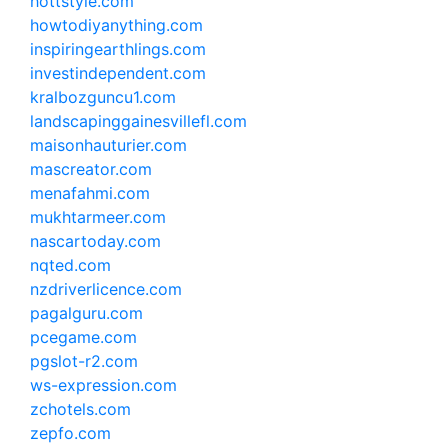
hottstyle.com
howtodiyanything.com
inspiringearthlings.com
investindependent.com
kralbozguncu1.com
landscapinggainesvillefl.com
maisonhauturier.com
mascreator.com
menafahmi.com
mukhtarmeer.com
nascartoday.com
nqted.com
nzdriverlicence.com
pagalguru.com
pcegame.com
pgslot-r2.com
ws-expression.com
zchotels.com
zepfo.com