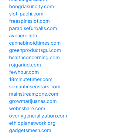
bongdasuncity.com
slot-pachi.com
freespinsslot.com
paradisefurballs.com
aveuere.info
cannabinoidtimes.com
greenproductsgui.com
healthconcerning.com
rojgarind.com
fewhour.com
18minutetimer.com
semanticseostars.com
mainstreamzone.com
growmarijuanas.com
webnshare.com
overlygeneralization.com
ethiopianetwork.org
gadgetsmesh.com