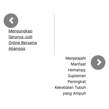
Mengungkap
Serunya Judi
Online Bersama
Abangqq
Menjelajahi
Manfaat
Hematqq:
Suplemen
Peningkat
Kekebalan Tubuh
yang Ampuh