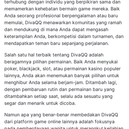
terhubung dengan individu yang berpikiran sama dan
memamerkan kehebatan bermain game mereka. Baik
Anda seorang profesional berpengalaman atau baru
memulai, DivaQQ menawarkan komunitas yang ramah
dan mendukung di mana Anda dapat mengasah
keterampilan Anda, berkompetisi dalam turnamen, dan
mendapatkan teman baru sepanjang perjalanan.
Salah satu hal terbaik tentang DivaQQ adalah
beragamnya pilihan permainan. Baik Anda menyukai
poker, blackjack, slot, atau permainan kasino populer
lainnya, Anda akan menemukan banyak pilihan untuk
menghibur Anda selama berjam-jam. Ditambah lagi,
dengan pembaruan rutin dan permainan baru yang
ditambahkan setiap saat, selalu ada sesuatu yang
segar dan menarik untuk dicoba.
Namun apa yang benar-benar membedakan DivaQQ
dari platform game online lainnya adalah fokusnya
pada pemberdayaan wanita untuk merangkul keilahian