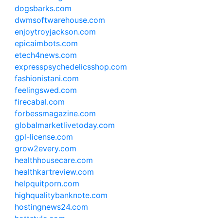
dogsbarks.com
dwmsoftwarehouse.com
enjoytroyjackson.com
epicaimbots.com
etech4news.com
expresspsychedelicsshop.com
fashionistani.com
feelingswed.com
firecabal.com
forbessmagazine.com
globalmarketlivetoday.com
gpl-license.com
grow2every.com
healthhousecare.com
healthkartreview.com
helpquitporn.com
highqualitybanknote.com
hostingnews24.com