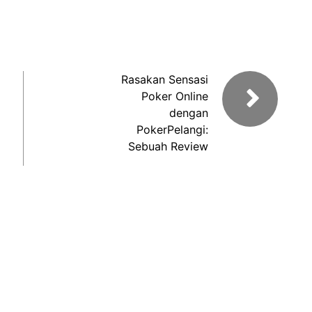
Rasakan Sensasi
Poker Online
dengan
PokerPelangi:
Sebuah Review