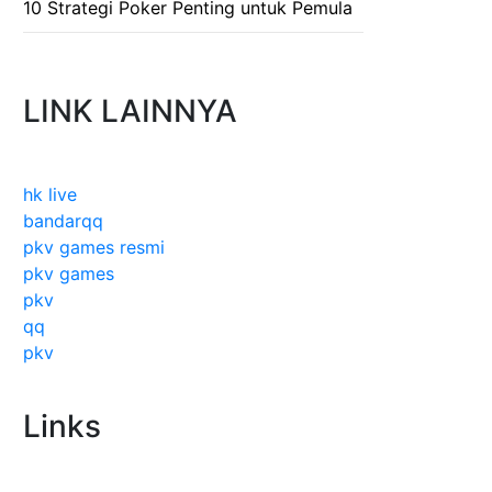
10 Strategi Poker Penting untuk Pemula
LINK LAINNYA
hk live
bandarqq
pkv games resmi
pkv games
pkv
qq
pkv
Links