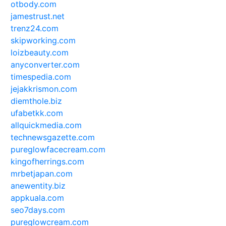
otbody.com
jamestrust.net
trenz24.com
skipworking.com
loizbeauty.com
anyconverter.com
timespedia.com
jejakkrismon.com
diemthole.biz
ufabetkk.com
allquickmedia.com
technewsgazette.com
pureglowfacecream.com
kingofherrings.com
mrbetjapan.com
anewentity.biz
appkuala.com
seo7days.com
pureglowcream.com