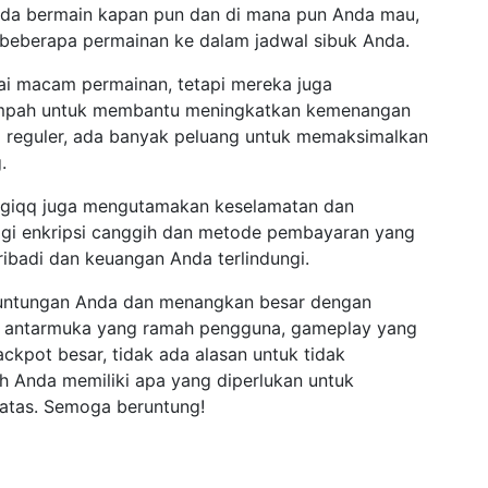
da bermain kapan pun dan di mana pun Anda mau,
eberapa permainan ke dalam jadwal sibuk Anda.
i macam permainan, tetapi mereka juga
impah untuk membantu meningkatkan kemenangan
 reguler, ada banyak peluang untuk memaksimalkan
.
angiqq juga mengutamakan keselamatan dan
gi enkripsi canggih dan metode pembayaran yang
ibadi dan keuangan Anda terlindungi.
untungan Anda dan menangkan besar dengan
an antarmuka yang ramah pengguna, gameplay yang
ckpot besar, tidak ada alasan untuk tidak
ah Anda memiliki apa yang diperlukan untuk
atas. Semoga beruntung!