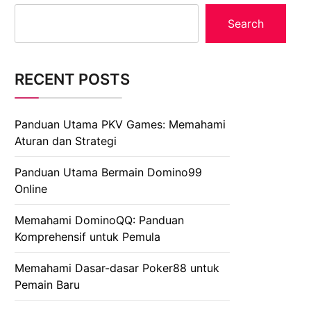
Search
RECENT POSTS
Panduan Utama PKV Games: Memahami
Aturan dan Strategi
Panduan Utama Bermain Domino99
Online
Memahami DominoQQ: Panduan
Komprehensif untuk Pemula
Memahami Dasar-dasar Poker88 untuk
Pemain Baru