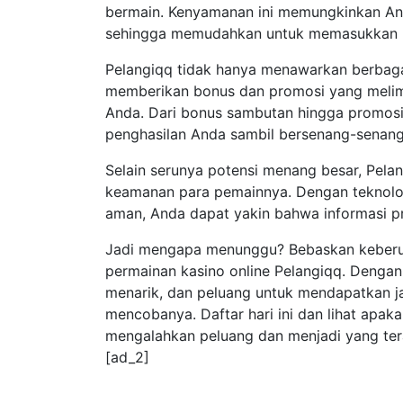
bermain. Kenyamanan ini memungkinkan An
sehingga memudahkan untuk memasukkan b
Pelangiqq tidak hanya menawarkan berbaga
memberikan bonus dan promosi yang mel
Anda. Dari bonus sambutan hingga promosi
penghasilan Anda sambil bersenang-senang
Selain serunya potensi menang besar, Pel
keamanan para pemainnya. Dengan teknolo
aman, Anda dapat yakin bahwa informasi pr
Jadi mengapa menunggu? Bebaskan keber
permainan kasino online Pelangiqq. Deng
menarik, dan peluang untuk mendapatkan ja
mencobanya. Daftar hari ini dan lihat apak
mengalahkan peluang dan menjadi yang ter
[ad_2]