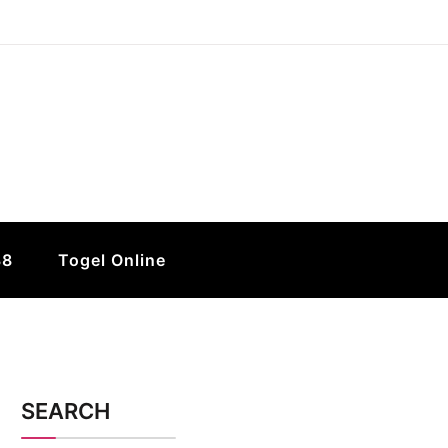
 Proses Mudah dan
n raih kemenangan besar setiap hari.
88
Togel Online
SEARCH