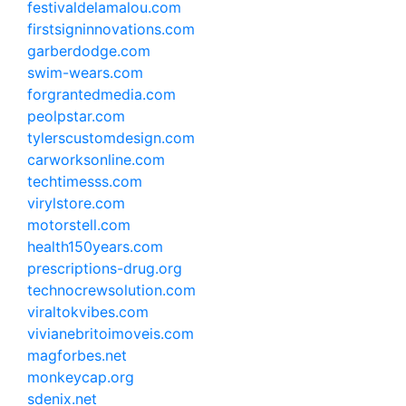
festivaldelamalou.com
firstsigninnovations.com
garberdodge.com
swim-wears.com
forgrantedmedia.com
peolpstar.com
tylerscustomdesign.com
carworksonline.com
techtimesss.com
virylstore.com
motorstell.com
health150years.com
prescriptions-drug.org
technocrewsolution.com
viraltokvibes.com
vivianebritoimoveis.com
magforbes.net
monkeycap.org
sdenix.net