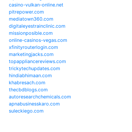
casino-vulkan-online.net
pitrepower.com
mediatown360.com
digitaleyestrainclinic.com
missionposible.com
online-casinos-vegas.com
xfinityrouterlogin.com
marketingjacks.com
topappliancereviews.com
trickytechupdates.com
hindiabhimaan.com
khabresach.com
thecbdblogs.com
autoresearchchemicals.com
apnabusinesskaro.com
suleckiego.com