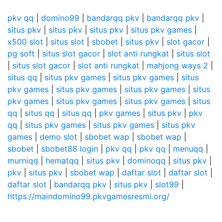
pkv qq
|
domino99
|
bandarqq pkv
|
bandarqq pkv
|
situs pkv
|
situs pkv
|
situs pkv
|
situs pkv games
|
x500 slot
|
situs slot
|
sbobet
|
situs pkv
|
slot gacor
|
pg soft
|
situs slot gacor
|
slot anti rungkat
|
situs slot
|
situs slot gacor
|
slot anti rungkat
|
mahjong ways 2
|
situs qq
|
situs pkv games
|
situs pkv games
|
situs
pkv games
|
situs pkv games
|
situs pkv games
|
situs
pkv games
|
situs pkv games
|
situs pkv games
|
situs
qq
|
situs qq
|
situs qq
|
pkv games
|
situs pkv
|
pkv
qq
|
situs pkv games
|
situs pkv games
|
situs pkv
games
|
demo slot
|
sbobet wap
|
sbobet wap
|
sbobet
|
sbobet88 login
|
pkv qq
|
pkv qq
|
menuqq
|
murniqq
|
hematqq
|
situs pkv
|
dominoqq
|
situs pkv
|
pkv
|
situs pkv
|
sbobet wap
|
daftar slot
|
daftar slot
|
daftar slot
|
bandarqq pkv
|
situs pkv
|
slot99
|
https://maindomino99.pkvgamesresmi.org/