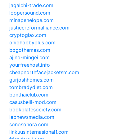
jagalchi-trade.com
loopersound.com
minapenelope.com
justicereformalliance.com
cryptoglax.com
ohiohobbyplus.com
bogothemes.com
ajino-mingei.com
yourfreehost.info
cheapnorthfacejacketsm.com
gurjoshhomes.com
tombradydiet.com
bonthaiclub.com
casusbelli-mod.com
bookplatesociety.com
lebnewsmedia.com
sonosonora.com
linkuusinternasional1.com