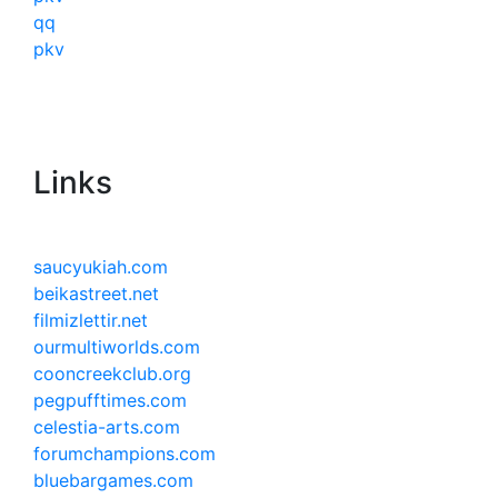
qq
pkv
Links
saucyukiah.com
beikastreet.net
filmizlettir.net
ourmultiworlds.com
cooncreekclub.org
pegpufftimes.com
celestia-arts.com
forumchampions.com
bluebargames.com