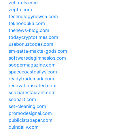
zchotels.com
zepfo.com
technologynews5.com
teknoeduka.com
thenews-blog.com
todaycryptotimes.com
usabonuscodes.com
sm-satta-makta-gods.com
softwaredegimnasios.com
soopermagazine.com
spacecoastdailys.com
readytrademark.com
renovationsrated.com
scoziarestaurant.com
seohart.com
set-cleaning.com
promodesignai.com
publicistspaper.com
quindaily.com