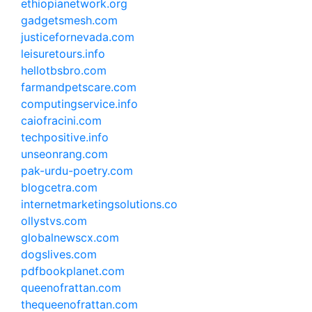
ethiopianetwork.org
gadgetsmesh.com
justicefornevada.com
leisuretours.info
hellotbsbro.com
farmandpetscare.com
computingservice.info
caiofracini.com
techpositive.info
unseonrang.com
pak-urdu-poetry.com
blogcetra.com
internetmarketingsolutions.co
ollystvs.com
globalnewscx.com
dogslives.com
pdfbookplanet.com
queenofrattan.com
thequeenofrattan.com