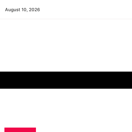
Skip
August 10, 2026
to
content
Daftar Agen Slot
Temukan agen slot gacor dengan proses mudah dan
cepat. Mulailah bermain dalam hitungan menit dan raih
kemenangan besar setiap hari.
Gacor dengan
Proses Mudah dan
Cepat