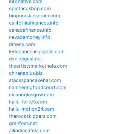
infonetive.com
epictacoshop.com
biopuraskinserum.com
californiafinances.info
canadafinance.info
nevadamoney.info
rimene.com
ledepanneur-pigalle.com
dvd-digest.net
theartistsmarketnola.com
chiranaplus.biz
stackspancakebar.com
namheongfoodcourt.com
milanoglasgow.com
hallu-forte3.com
hallu-motion24.com
therockskippers.com
granfoss.net
allindiacafela.com