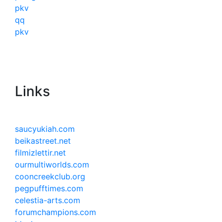
pkv
qq
pkv
Links
saucyukiah.com
beikastreet.net
filmizlettir.net
ourmultiworlds.com
cooncreekclub.org
pegpufftimes.com
celestia-arts.com
forumchampions.com