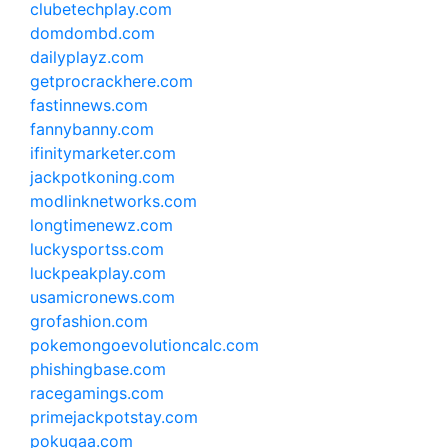
clubetechplay.com
domdombd.com
dailyplayz.com
getprocrackhere.com
fastinnews.com
fannybanny.com
ifinitymarketer.com
jackpotkoning.com
modlinknetworks.com
longtimenewz.com
luckysportss.com
luckpeakplay.com
usamicronews.com
grofashion.com
pokemongoevolutioncalc.com
phishingbase.com
racegamings.com
primejackpotstay.com
pokugaa.com