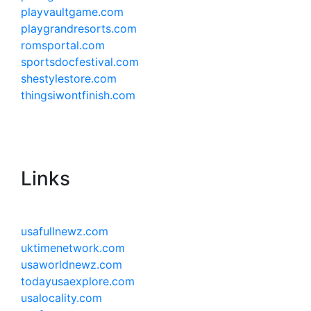
playvaultgame.com
playgrandresorts.com
romsportal.com
sportsdocfestival.com
shestylestore.com
thingsiwontfinish.com
Links
usafullnewz.com
uktimenetwork.com
usaworldnewz.com
todayusaexplore.com
usalocality.com