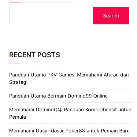
Search
RECENT POSTS
Panduan Utama PKV Games: Memahami Aturan dan
Strategi
Panduan Utama Bermain Domino99 Online
Memahami DominoQQ: Panduan Komprehensif untuk
Pemula
Memahami Dasar-dasar Poker88 untuk Pemain Baru