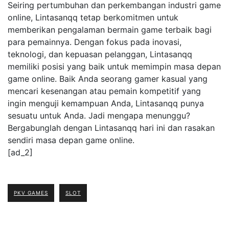
Seiring pertumbuhan dan perkembangan industri game
online, Lintasanqq tetap berkomitmen untuk
memberikan pengalaman bermain game terbaik bagi
para pemainnya. Dengan fokus pada inovasi,
teknologi, dan kepuasan pelanggan, Lintasanqq
memiliki posisi yang baik untuk memimpin masa depan
game online. Baik Anda seorang gamer kasual yang
mencari kesenangan atau pemain kompetitif yang
ingin menguji kemampuan Anda, Lintasanqq punya
sesuatu untuk Anda. Jadi mengapa menunggu?
Bergabunglah dengan Lintasanqq hari ini dan rasakan
sendiri masa depan game online.
[ad_2]
PKV GAMES
SLOT