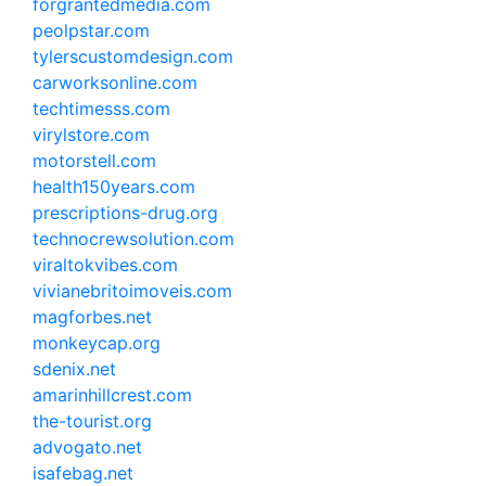
forgrantedmedia.com
peolpstar.com
tylerscustomdesign.com
carworksonline.com
techtimesss.com
virylstore.com
motorstell.com
health150years.com
prescriptions-drug.org
technocrewsolution.com
viraltokvibes.com
vivianebritoimoveis.com
magforbes.net
monkeycap.org
sdenix.net
amarinhillcrest.com
the-tourist.org
advogato.net
isafebag.net