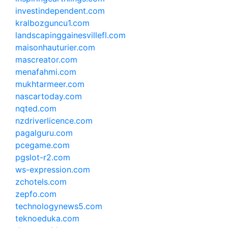
investindependent.com
kralbozguncu1.com
landscapinggainesvillefl.com
maisonhauturier.com
mascreator.com
menafahmi.com
mukhtarmeer.com
nascartoday.com
nqted.com
nzdriverlicence.com
pagalguru.com
pcegame.com
pgslot-r2.com
ws-expression.com
zchotels.com
zepfo.com
technologynews5.com
teknoeduka.com