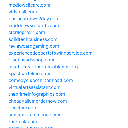
medicwellcare.com
vidsmall.com
businessnews2day.com
worldnewsrecords.com
sterilepro24.com
solidtechbusiness.com
reviewcardgaming.com
experiencedexpertstowingservice.com
blackheadsshop.com
location-voiture-casablanca.org
kpaulbartelme.com
comedyclubofhiltonhead.com
virtualartsassistant.com
theprimeinfographics.com
cheapvaliumordernow.com
beenime.com
sodecia-kemmerich.com
fun-mak.com