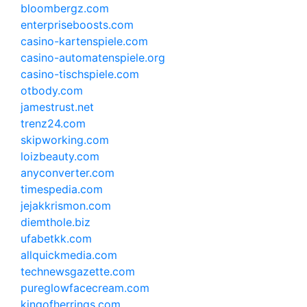
bloombergz.com
enterpriseboosts.com
casino-kartenspiele.com
casino-automatenspiele.org
casino-tischspiele.com
otbody.com
jamestrust.net
trenz24.com
skipworking.com
loizbeauty.com
anyconverter.com
timespedia.com
jejakkrismon.com
diemthole.biz
ufabetkk.com
allquickmedia.com
technewsgazette.com
pureglowfacecream.com
kingofherrings.com