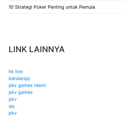
10 Strategi Poker Penting untuk Pemula
LINK LAINNYA
hk live
bandarqq
pkv games resmi
pkv games
pkv
qq
pkv