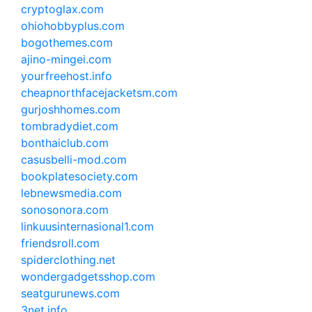
cryptoglax.com
ohiohobbyplus.com
bogothemes.com
ajino-mingei.com
yourfreehost.info
cheapnorthfacejacketsm.com
gurjoshhomes.com
tombradydiet.com
bonthaiclub.com
casusbelli-mod.com
bookplatesociety.com
lebnewsmedia.com
sonosonora.com
linkuusinternasional1.com
friendsroll.com
spiderclothing.net
wondergadgetsshop.com
seatgurunews.com
3net.info