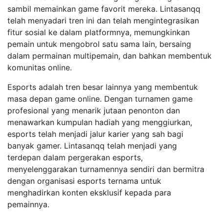
sambil memainkan game favorit mereka. Lintasanqq
telah menyadari tren ini dan telah mengintegrasikan
fitur sosial ke dalam platformnya, memungkinkan
pemain untuk mengobrol satu sama lain, bersaing
dalam permainan multipemain, dan bahkan membentuk
komunitas online.
Esports adalah tren besar lainnya yang membentuk
masa depan game online. Dengan turnamen game
profesional yang menarik jutaan penonton dan
menawarkan kumpulan hadiah yang menggiurkan,
esports telah menjadi jalur karier yang sah bagi
banyak gamer. Lintasanqq telah menjadi yang
terdepan dalam pergerakan esports,
menyelenggarakan turnamennya sendiri dan bermitra
dengan organisasi esports ternama untuk
menghadirkan konten eksklusif kepada para
pemainnya.