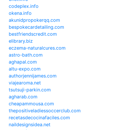
codeplex.info
okena.info
akunidpropokerqq.com
bespokecardetailing.com
bestfriendscredit.com
elibrary.biz
eczema-naturalcures.com
astro-bath.com
aghapal.com
altu-expo.com
authorjennijames.com
viajearoma.net
tsutsuji-parkin.com
agharab.com
cheapammousa.com
thepositiveladiessoccerclub.com
recetasdecocinafaciles.com
naildesignsidea.net