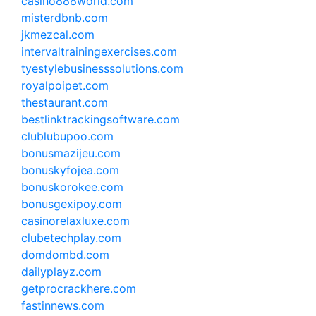
casino888world.com
misterdbnb.com
jkmezcal.com
intervaltrainingexercises.com
tyestylebusinesssolutions.com
royalpoipet.com
thestaurant.com
bestlinktrackingsoftware.com
clublubupoo.com
bonusmazijeu.com
bonuskyfojea.com
bonuskorokee.com
bonusgexipoy.com
casinorelaxluxe.com
clubetechplay.com
domdombd.com
dailyplayz.com
getprocrackhere.com
fastinnews.com