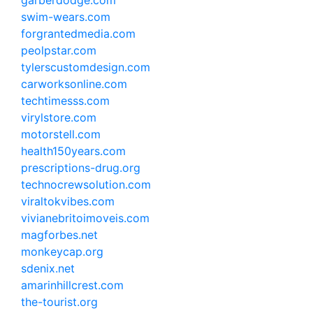
garberdodge.com
swim-wears.com
forgrantedmedia.com
peolpstar.com
tylerscustomdesign.com
carworksonline.com
techtimesss.com
virylstore.com
motorstell.com
health150years.com
prescriptions-drug.org
technocrewsolution.com
viraltokvibes.com
vivianebritoimoveis.com
magforbes.net
monkeycap.org
sdenix.net
amarinhillcrest.com
the-tourist.org