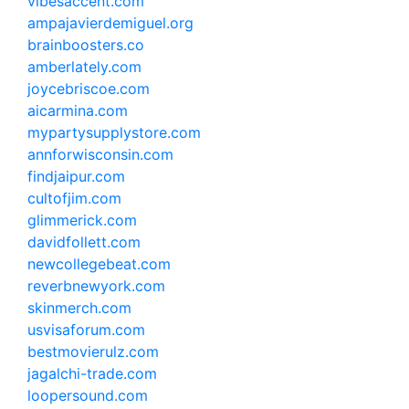
vibesaccent.com
ampajavierdemiguel.org
brainboosters.co
amberlately.com
joycebriscoe.com
aicarmina.com
mypartysupplystore.com
annforwisconsin.com
findjaipur.com
cultofjim.com
glimmerick.com
davidfollett.com
newcollegebeat.com
reverbnewyork.com
skinmerch.com
usvisaforum.com
bestmovierulz.com
jagalchi-trade.com
loopersound.com