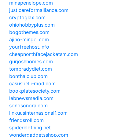
minapenelope.com
justicereformalliance.com
cryptoglax.com
ohiohobbyplus.com
bogothemes.com
ajino-mingei.com
yourfreehost.info
cheapnorthfacejacketsm.com
gurjoshhomes.com
tombradydiet.com
bonthaiclub.com
casusbelli-mod.com
bookplatesociety.com
lebnewsmedia.com
sonosonora.com
linkuusinternasional1.com
friendsroll.com
spiderclothing.net
wondergadgetsshop.com