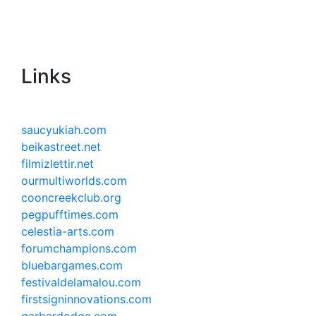
Links
saucyukiah.com
beikastreet.net
filmizlettir.net
ourmultiworlds.com
cooncreekclub.org
pegpufftimes.com
celestia-arts.com
forumchampions.com
bluebargames.com
festivaldelamalou.com
firstsigninnovations.com