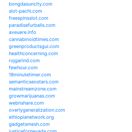
bongdasuncity.com
slot-pachi.com
freespinsslot.com
paradisefurballs.com
aveuere.info
cannabinoidtimes.com
greenproductsgui.com
healthconcerning.com
rojgarind.com
fewhour.com
18minutetimer.com
semanticseostars.com
mainstreamzone.com
growmarijuanas.com
webnshare.com
overlygeneralization.com
ethiopianetwork.org
gadgetsmesh.com
justicefornevada.com