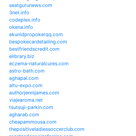
seatgurunews.com
3net.info
codeplex.info
okena.info
akunidpropokerqq.com
bespokecardetailing.com
bestfriendscredit.com
elibrary.biz
eczema-naturalcures.com
astro-bath.com
aghapal.com
altu-expo.com
authorjennijames.com
viajearoma.net
tsutsuji-parkin.com
agharab.com
cheapammousa.com
thepositiveladiessoccerclub.com