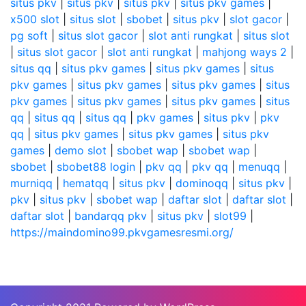
situs pkv
|
situs pkv
|
situs pkv
|
situs pkv games
|
x500 slot
|
situs slot
|
sbobet
|
situs pkv
|
slot gacor
|
pg soft
|
situs slot gacor
|
slot anti rungkat
|
situs slot
|
situs slot gacor
|
slot anti rungkat
|
mahjong ways 2
|
situs qq
|
situs pkv games
|
situs pkv games
|
situs
pkv games
|
situs pkv games
|
situs pkv games
|
situs
pkv games
|
situs pkv games
|
situs pkv games
|
situs
qq
|
situs qq
|
situs qq
|
pkv games
|
situs pkv
|
pkv
qq
|
situs pkv games
|
situs pkv games
|
situs pkv
games
|
demo slot
|
sbobet wap
|
sbobet wap
|
sbobet
|
sbobet88 login
|
pkv qq
|
pkv qq
|
menuqq
|
murniqq
|
hematqq
|
situs pkv
|
dominoqq
|
situs pkv
|
pkv
|
situs pkv
|
sbobet wap
|
daftar slot
|
daftar slot
|
daftar slot
|
bandarqq pkv
|
situs pkv
|
slot99
|
https://maindomino99.pkvgamesresmi.org/