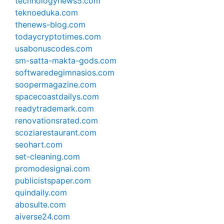
technologynews5.com
teknoeduka.com
thenews-blog.com
todaycryptotimes.com
usabonuscodes.com
sm-satta-makta-gods.com
softwaredegimnasios.com
soopermagazine.com
spacecoastdailys.com
readytrademark.com
renovationsrated.com
scoziarestaurant.com
seohart.com
set-cleaning.com
promodesignai.com
publicistspaper.com
quindaily.com
abosulte.com
aiverse24.com