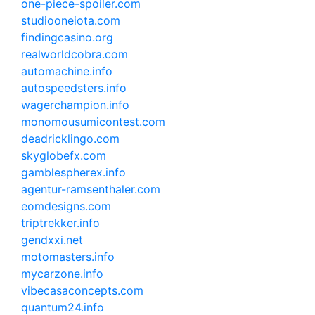
one-piece-spoiler.com
studiooneiota.com
findingcasino.org
realworldcobra.com
automachine.info
autospeedsters.info
wagerchampion.info
monomousumicontest.com
deadricklingo.com
skyglobefx.com
gamblespherex.info
agentur-ramsenthaler.com
eomdesigns.com
triptrekker.info
gendxxi.net
motomasters.info
mycarzone.info
vibecasaconcepts.com
quantum24.info