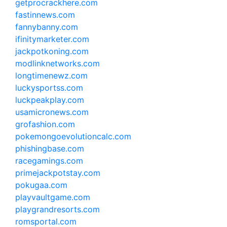
getprocrackhere.com
fastinnews.com
fannybanny.com
ifinitymarketer.com
jackpotkoning.com
modlinknetworks.com
longtimenewz.com
luckysportss.com
luckpeakplay.com
usamicronews.com
grofashion.com
pokemongoevolutioncalc.com
phishingbase.com
racegamings.com
primejackpotstay.com
pokugaa.com
playvaultgame.com
playgrandresorts.com
romsportal.com