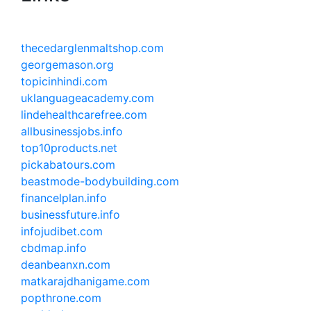
thecedarglenmaltshop.com
georgemason.org
topicinhindi.com
uklanguageacademy.com
lindehealthcarefree.com
allbusinessjobs.info
top10products.net
pickabatours.com
beastmode-bodybuilding.com
financelplan.info
businessfuture.info
infojudibet.com
cbdmap.info
deanbeanxn.com
matkarajdhanigame.com
popthrone.com