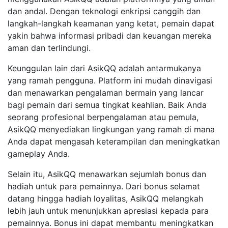
dan andal. Dengan teknologi enkripsi canggih dan
langkah-langkah keamanan yang ketat, pemain dapat
yakin bahwa informasi pribadi dan keuangan mereka
aman dan terlindungi.
Keunggulan lain dari AsikQQ adalah antarmukanya
yang ramah pengguna. Platform ini mudah dinavigasi
dan menawarkan pengalaman bermain yang lancar
bagi pemain dari semua tingkat keahlian. Baik Anda
seorang profesional berpengalaman atau pemula,
AsikQQ menyediakan lingkungan yang ramah di mana
Anda dapat mengasah keterampilan dan meningkatkan
gameplay Anda.
Selain itu, AsikQQ menawarkan sejumlah bonus dan
hadiah untuk para pemainnya. Dari bonus selamat
datang hingga hadiah loyalitas, AsikQQ melangkah
lebih jauh untuk menunjukkan apresiasi kepada para
pemainnya. Bonus ini dapat membantu meningkatkan