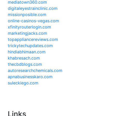
mediatown360.com
digitaleyestrainclinic.com
missionposible.com
online-casinos-vegas.com
xfinityrouterlogin.com
marketingjacks.com
topappliancereviews.com
trickytechupdates.com
hindiabhimaan.com
khabresach.com
thecbdblogs.com
autoresearchchemicals.com
apnabusinesskaro.com
suleckiego.com
Links