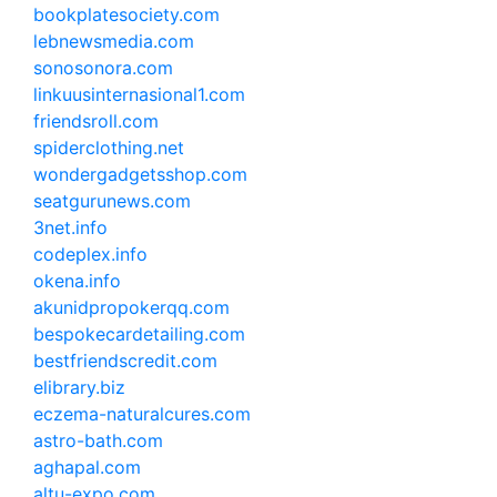
bookplatesociety.com
lebnewsmedia.com
sonosonora.com
linkuusinternasional1.com
friendsroll.com
spiderclothing.net
wondergadgetsshop.com
seatgurunews.com
3net.info
codeplex.info
okena.info
akunidpropokerqq.com
bespokecardetailing.com
bestfriendscredit.com
elibrary.biz
eczema-naturalcures.com
astro-bath.com
aghapal.com
altu-expo.com