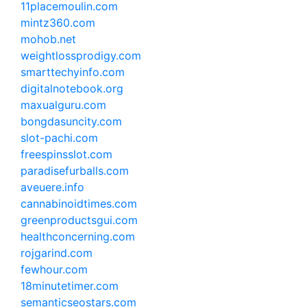
11placemoulin.com
mintz360.com
mohob.net
weightlossprodigy.com
smarttechyinfo.com
digitalnotebook.org
maxualguru.com
bongdasuncity.com
slot-pachi.com
freespinsslot.com
paradisefurballs.com
aveuere.info
cannabinoidtimes.com
greenproductsgui.com
healthconcerning.com
rojgarind.com
fewhour.com
18minutetimer.com
semanticseostars.com