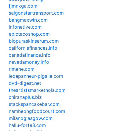
fjmnxga.com
saigonstartransport.com
bangmaxwin.com
infonetive.com
epictacoshop.com
biopuraskinserum.com
californiafinances.info
canadafinance.info
nevadamoney.info
rimene.com
ledepanneur-pigalle.com
dvd-digest.net
theartistsmarketnola.com
chiranaplus.biz
stackspancakebar.com
namheongfoodcourt.com
milanoglasgow.com
hallu-forte3.com