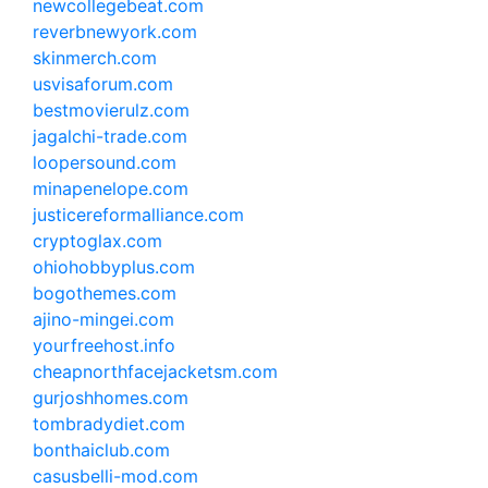
newcollegebeat.com
reverbnewyork.com
skinmerch.com
usvisaforum.com
bestmovierulz.com
jagalchi-trade.com
loopersound.com
minapenelope.com
justicereformalliance.com
cryptoglax.com
ohiohobbyplus.com
bogothemes.com
ajino-mingei.com
yourfreehost.info
cheapnorthfacejacketsm.com
gurjoshhomes.com
tombradydiet.com
bonthaiclub.com
casusbelli-mod.com