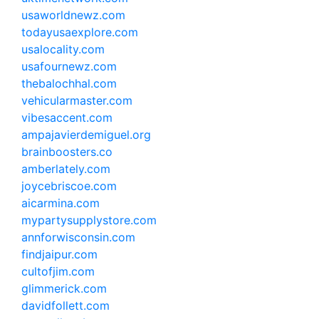
usaworldnewz.com
todayusaexplore.com
usalocality.com
usafournewz.com
thebalochhal.com
vehicularmaster.com
vibesaccent.com
ampajavierdemiguel.org
brainboosters.co
amberlately.com
joycebriscoe.com
aicarmina.com
mypartysupplystore.com
annforwisconsin.com
findjaipur.com
cultofjim.com
glimmerick.com
davidfollett.com