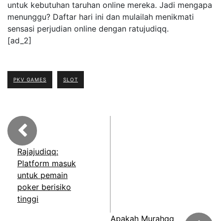
untuk kebutuhan taruhan online mereka. Jadi mengapa
menunggu? Daftar hari ini dan mulailah menikmati
sensasi perjudian online dengan ratujudiqq.
[ad_2]
PKV GAMES
SLOT
Rajajudiqq:
Platform masuk
untuk pemain
poker berisiko
tinggi
Apakah Murahqq