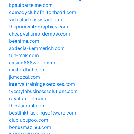
kpaulbartelme.com
comedyclubofhiltonhead.com
virtualartsassistant.com
theprimeinfographics.com
cheapvaliumordernow.com
beenime.com
sodecia-kemmerich.com
fun-mak.com
casino888world.com
misterdbnb.com
jkmezcal.com
intervaltrainingexercises.com
tyestylebusinesssolutions.com
royalpoipet.com
thestaurant.com
bestlinktrackingsoftware.com
clublubupoo.com
bonusmazijeu.com