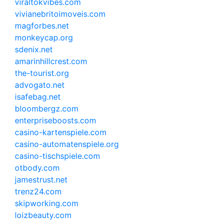
viraltokvibes.com
vivianebritoimoveis.com
magforbes.net
monkeycap.org
sdenix.net
amarinhillcrest.com
the-tourist.org
advogato.net
isafebag.net
bloombergz.com
enterpriseboosts.com
casino-kartenspiele.com
casino-automatenspiele.org
casino-tischspiele.com
otbody.com
jamestrust.net
trenz24.com
skipworking.com
loizbeauty.com