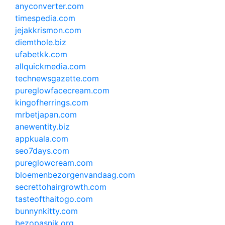
anyconverter.com
timespedia.com
jejakkrismon.com
diemthole.biz
ufabetkk.com
allquickmedia.com
technewsgazette.com
pureglowfacecream.com
kingofherrings.com
mrbetjapan.com
anewentity.biz
appkuala.com
seo7days.com
pureglowcream.com
bloemenbezorgenvandaag.com
secrettohairgrowth.com
tasteofthaitogo.com
bunnynkitty.com
bezopasnik.org