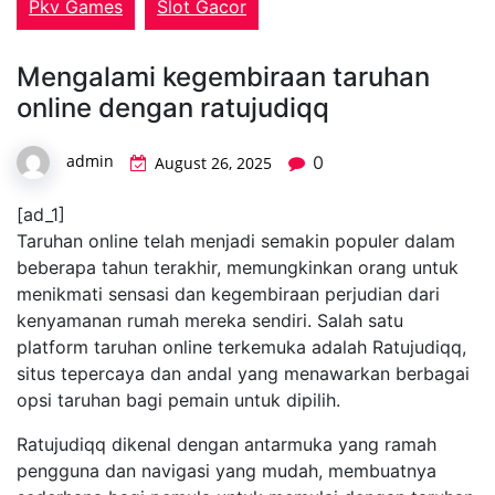
Pkv Games
Slot Gacor
Mengalami kegembiraan taruhan
online dengan ratujudiqq
admin
0
August 26, 2025
[ad_1]
Taruhan online telah menjadi semakin populer dalam
beberapa tahun terakhir, memungkinkan orang untuk
menikmati sensasi dan kegembiraan perjudian dari
kenyamanan rumah mereka sendiri. Salah satu
platform taruhan online terkemuka adalah Ratujudiqq,
situs tepercaya dan andal yang menawarkan berbagai
opsi taruhan bagi pemain untuk dipilih.
Ratujudiqq dikenal dengan antarmuka yang ramah
pengguna dan navigasi yang mudah, membuatnya