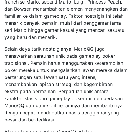
franchise Mario, seperti Mario, Luigi, Princess Peach,
dan Bowser, menambahkan elemen menyenangkan dan
familiar ke dalam gameplay. Faktor nostalgia ini telah
menarik banyak pemain, mulai dari penggemar lama
seri Mario hingga gamer kasual yang mencari sesuatu
yang baru dan menarik.
Selain daya tarik nostalgianya, MarioQQ juga
menawarkan sentuhan unik pada gameplay poker
tradisional. Pemain harus menggunakan keterampilan
poker mereka untuk mengalahkan lawan mereka dalam
pertarungan satu lawan satu yang intens,
menambahkan lapisan strategi dan kegembiraan
ekstra pada permainan. Perpaduan unik antara
karakter klasik dan gameplay poker ini membedakan
MarioQQ dari game online lainnya dan membantunya
dengan cepat mendapatkan basis penggemar yang
besar dan berdedikasi.
Alasan lain popularitas MarioQQ adalah