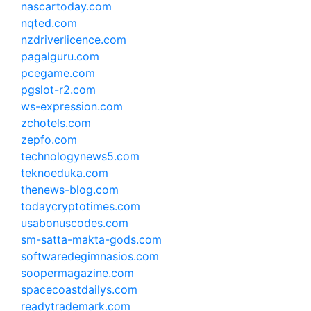
nascartoday.com
nqted.com
nzdriverlicence.com
pagalguru.com
pcegame.com
pgslot-r2.com
ws-expression.com
zchotels.com
zepfo.com
technologynews5.com
teknoeduka.com
thenews-blog.com
todaycryptotimes.com
usabonuscodes.com
sm-satta-makta-gods.com
softwaredegimnasios.com
soopermagazine.com
spacecoastdailys.com
readytrademark.com