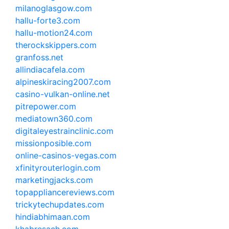
milanoglasgow.com
hallu-forte3.com
hallu-motion24.com
therockskippers.com
granfoss.net
allindiacafela.com
alpineskiracing2007.com
casino-vulkan-online.net
pitrepower.com
mediatown360.com
digitaleyestrainclinic.com
missionposible.com
online-casinos-vegas.com
xfinityrouterlogin.com
marketingjacks.com
topappliancereviews.com
trickytechupdates.com
hindiabhimaan.com