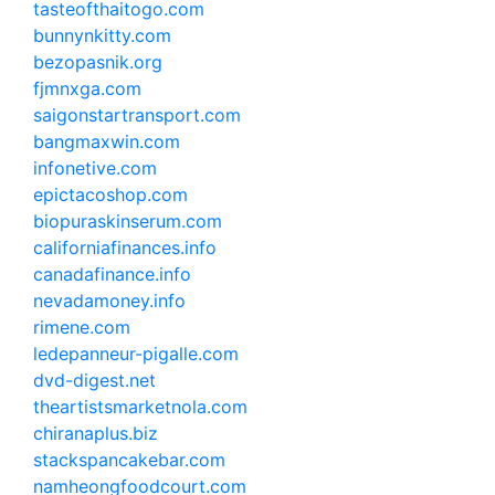
tasteofthaitogo.com
bunnynkitty.com
bezopasnik.org
fjmnxga.com
saigonstartransport.com
bangmaxwin.com
infonetive.com
epictacoshop.com
biopuraskinserum.com
californiafinances.info
canadafinance.info
nevadamoney.info
rimene.com
ledepanneur-pigalle.com
dvd-digest.net
theartistsmarketnola.com
chiranaplus.biz
stackspancakebar.com
namheongfoodcourt.com