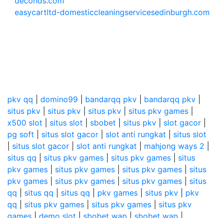
deconds.com
easycartltd-domesticcleaningservicesedinburgh.com
pkv qq
|
domino99
|
bandarqq pkv
|
bandarqq pkv
|
situs pkv
|
situs pkv
|
situs pkv
|
situs pkv games
|
x500 slot
|
situs slot
|
sbobet
|
situs pkv
|
slot gacor
|
pg soft
|
situs slot gacor
|
slot anti rungkat
|
situs slot
|
situs slot gacor
|
slot anti rungkat
|
mahjong ways 2
|
situs qq
|
situs pkv games
|
situs pkv games
|
situs
pkv games
|
situs pkv games
|
situs pkv games
|
situs
pkv games
|
situs pkv games
|
situs pkv games
|
situs
qq
|
situs qq
|
situs qq
|
pkv games
|
situs pkv
|
pkv
qq
|
situs pkv games
|
situs pkv games
|
situs pkv
games
|
demo slot
|
sbobet wap
|
sbobet wap
|