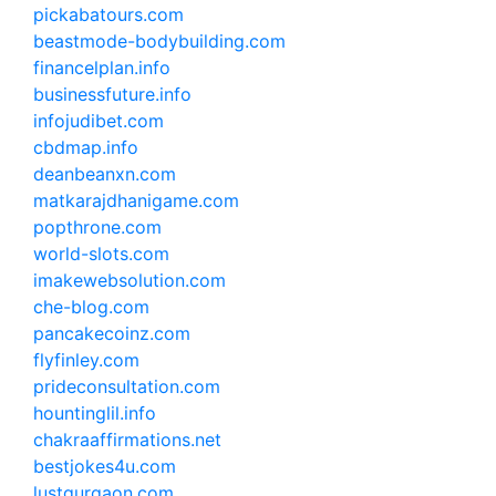
pickabatours.com
beastmode-bodybuilding.com
financelplan.info
businessfuture.info
infojudibet.com
cbdmap.info
deanbeanxn.com
matkarajdhanigame.com
popthrone.com
world-slots.com
imakewebsolution.com
che-blog.com
pancakecoinz.com
flyfinley.com
prideconsultation.com
hountinglil.info
chakraaffirmations.net
bestjokes4u.com
lustgurgaon.com