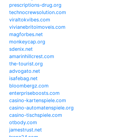
prescriptions-drug.org
technocrewsolution.com
viraltokvibes.com
vivianebritoimoveis.com
magforbes.net
monkeycap.org
sdenix.net
amarinhillcrest.com
the-tourist.org
advogato.net
isafebag.net
bloombergz.com
enterpriseboosts.com
casino-kartenspiele.com
casino-automatenspiele.org
casino-tischspiele.com
otbody.com
jamestrust.net