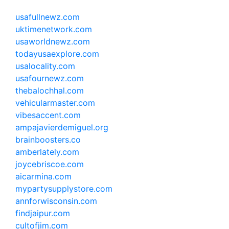
usafullnewz.com
uktimenetwork.com
usaworldnewz.com
todayusaexplore.com
usalocality.com
usafournewz.com
thebalochhal.com
vehicularmaster.com
vibesaccent.com
ampajavierdemiguel.org
brainboosters.co
amberlately.com
joycebriscoe.com
aicarmina.com
mypartysupplystore.com
annforwisconsin.com
findjaipur.com
cultofjim.com