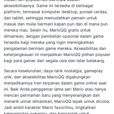
aksesibilitasnya. Game ini tersedia di berbagai
platform, termasuk komputer desktop, ponsel cerdas,
dan tablet, sehingga memudahkan pemain untuk
masuk dan mulai bermain kapan pun dan di mana pun
mereka mau. Selain itu, MarioQQ gratis untuk
dimainkan, dengan pembelian opsional dalam game
tersedia bagi mereka yang ingin meningkatkan
pengalaman bermain game mereka. Aksesibilitas dan
keterjangkauan ini menjadikan MarioQQ pilihan populer
bagi para gamer dari segala usia dan latar belakang.
Secara keseluruhan, daya tarik nostalgia, gameplay
unik, dan aksesibilitas MarioQQ digabungkan
menjadikannya tren terpanas dalam game online saat
ini. Baik Anda penggemar lama seri Mario atau hanya
mencari permainan baru yang menyenangkan dan
menarik untuk dimainkan, MarioQQ layak untuk dicoba.
Jadi ambil karakter Mario favoritmu, tingkatkan
keterampilan pokermu, dan bersiaplah untuk