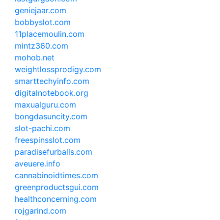
geniejaar.com
bobbyslot.com
11placemoulin.com
mintz360.com
mohob.net
weightlossprodigy.com
smarttechyinfo.com
digitalnotebook.org
maxualguru.com
bongdasuncity.com
slot-pachi.com
freespinsslot.com
paradisefurballs.com
aveuere.info
cannabinoidtimes.com
greenproductsgui.com
healthconcerning.com
rojgarind.com