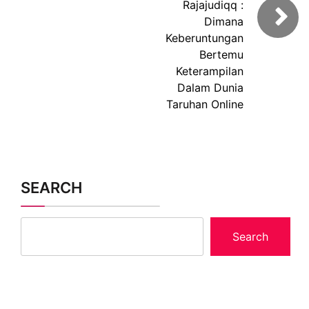
Rajajudiqq :
Dimana
Keberuntungan
Bertemu
Keterampilan
Dalam Dunia
Taruhan Online
SEARCH
Search