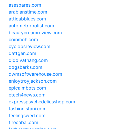
asespares.com
arabianstime.com
atticabblues.com
autometropolist.com
beautycreamreview.com
coinmoh.com
cyclopsreview.com
dattgen.com
didoivatnang.com
dogsbarks.com
dwmsoftwarehouse.com
enjoytroyjackson.com
epicaimbots.com
etech4news.com
expresspsychedelicsshop.com
fashionistani.com
feelingswed.com
firecabal.com