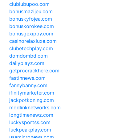
clublubupoo.com
bonusmazijeu.com
bonuskyfojea.com
bonuskorokee.com
bonusgexipoy.com
casinorelaxluxe.com
clubetechplay.com
domdombd.com
dailyplayz.com
getprocrackhere.com
fastinnews.com
fannybanny.com
ifinitymarketer.com
jackpotkoning.com
modlinknetworks.com
longtimenewz.com
luckysportss.com
luckpeakplay.com
usamicronews.com