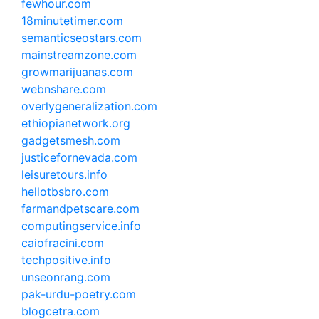
fewhour.com
18minutetimer.com
semanticseostars.com
mainstreamzone.com
growmarijuanas.com
webnshare.com
overlygeneralization.com
ethiopianetwork.org
gadgetsmesh.com
justicefornevada.com
leisuretours.info
hellotbsbro.com
farmandpetscare.com
computingservice.info
caiofracini.com
techpositive.info
unseonrang.com
pak-urdu-poetry.com
blogcetra.com