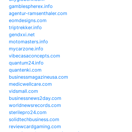
gamblespherex.info
agentur-ramsenthaler.com
eomdesigns.com
triptrekker.info
gendxxi.net
motomasters.info
mycarzone.info
vibecasaconcepts.com
quantum24.info
quantenki.com
businessmagazineusa.com
medicwellcare.com
vidsmall.com
businessnews2day.com
worldnewsrecords.com
sterilepro24.com
solidtechbusiness.com
reviewcardgaming.com