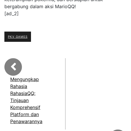
bergabung dalam aksi MarioQQ!
[ad_2]
PKV GAMES
Mengungkap
Rahasia
RahasiaQQ:
Tinjauan
Komprehensif
Platform dan
Penawarannya