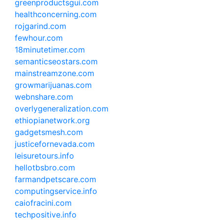
greenproductsgui.com
healthconcerning.com
rojgarind.com
fewhour.com
18minutetimer.com
semanticseostars.com
mainstreamzone.com
growmarijuanas.com
webnshare.com
overlygeneralization.com
ethiopianetwork.org
gadgetsmesh.com
justicefornevada.com
leisuretours.info
hellotbsbro.com
farmandpetscare.com
computingservice.info
caiofracini.com
techpositive.info