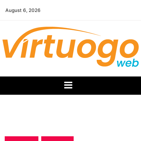
Skip
August 6, 2026
to
content
Daftar Agen Slot
Temukan agen slot gacor dengan proses mudah dan
cepat. Mulailah bermain dalam hitungan menit dan
raih kemenangan besar setiap hari.
Gacor dengan
Proses Mudah dan
Cepat