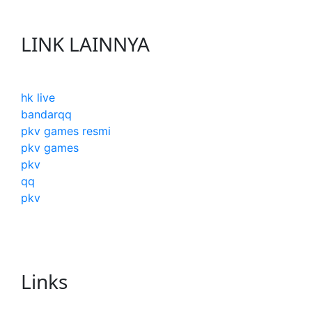
LINK LAINNYA
hk live
bandarqq
pkv games resmi
pkv games
pkv
qq
pkv
Links