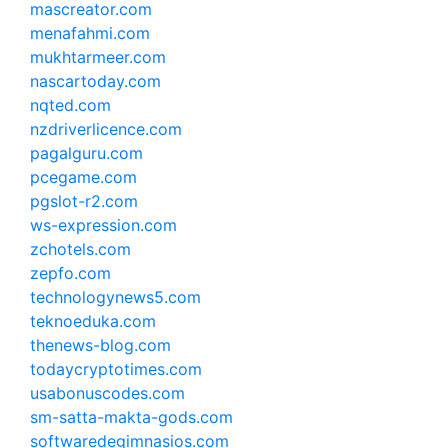
mascreator.com
menafahmi.com
mukhtarmeer.com
nascartoday.com
nqted.com
nzdriverlicence.com
pagalguru.com
pcegame.com
pgslot-r2.com
ws-expression.com
zchotels.com
zepfo.com
technologynews5.com
teknoeduka.com
thenews-blog.com
todaycryptotimes.com
usabonuscodes.com
sm-satta-makta-gods.com
softwaredegimnasios.com