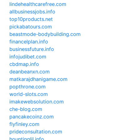
lindehealthcarefree.com
allbusinessjobs.info
top10products.net
pickabatours.com
beastmode-bodybuilding.com
financelplan.info
businessfuture.info
infojudibet.com
cbdmap.info
deanbeanxn.com
matkarajdhanigame.com
popthrone.com
world-slots.com
imakewebsolution.com
che-blog.com
pancakecoinz.com
flyfinley.com
prideconsultation.com
hountinglil.info