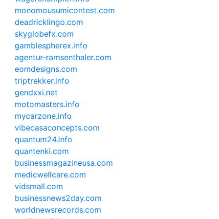
monomousumicontest.com
deadricklingo.com
skyglobefx.com
gamblespherex.info
agentur-ramsenthaler.com
eomdesigns.com
triptrekker.info
gendxxi.net
motomasters.info
mycarzone.info
vibecasaconcepts.com
quantum24.info
quantenki.com
businessmagazineusa.com
medicwellcare.com
vidsmall.com
businessnews2day.com
worldnewsrecords.com