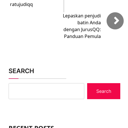
ratujudiqq
Lepaskan penjudi
batin Anda
dengan JurusQQ:
Panduan Pemula
SEARCH
Search
RECENT POSTS