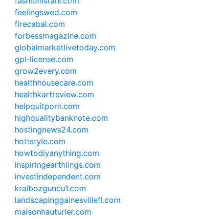
fashionistani.com
feelingswed.com
firecabal.com
forbessmagazine.com
globalmarketlivetoday.com
gpl-license.com
grow2every.com
healthhousecare.com
healthkartreview.com
helpquitporn.com
highqualitybanknote.com
hostingnews24.com
hottstyle.com
howtodiyanything.com
inspiringearthlings.com
investindependent.com
kralbozguncu1.com
landscapinggainesvillefl.com
maisonhauturier.com