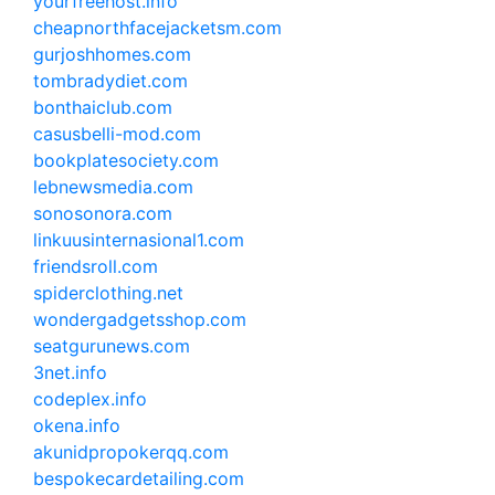
yourfreehost.info
cheapnorthfacejacketsm.com
gurjoshhomes.com
tombradydiet.com
bonthaiclub.com
casusbelli-mod.com
bookplatesociety.com
lebnewsmedia.com
sonosonora.com
linkuusinternasional1.com
friendsroll.com
spiderclothing.net
wondergadgetsshop.com
seatgurunews.com
3net.info
codeplex.info
okena.info
akunidpropokerqq.com
bespokecardetailing.com