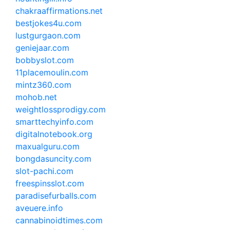
chakraaffirmations.net
bestjokes4u.com
lustgurgaon.com
geniejaar.com
bobbyslot.com
11placemoulin.com
mintz360.com
mohob.net
weightlossprodigy.com
smarttechyinfo.com
digitalnotebook.org
maxualguru.com
bongdasuncity.com
slot-pachi.com
freespinsslot.com
paradisefurballs.com
aveuere.info
cannabinoidtimes.com