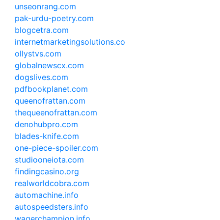
unseonrang.com
pak-urdu-poetry.com
blogcetra.com
internetmarketingsolutions.co
ollystvs.com
globalnewscx.com
dogslives.com
pdfbookplanet.com
queenofrattan.com
thequeenofrattan.com
denohubpro.com
blades-knife.com
one-piece-spoiler.com
studiooneiota.com
findingcasino.org
realworldcobra.com
automachine.info
autospeedsters.info
wagerchampion.info