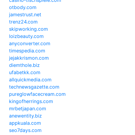
casino-tischspiele.com
otbody.com
jamestrust.net
trenz24.com
skipworking.com
loizbeauty.com
anyconverter.com
timespedia.com
jejakkrismon.com
diemthole.biz
ufabetkk.com
allquickmedia.com
technewsgazette.com
pureglowfacecream.com
kingofherrings.com
mrbetjapan.com
anewentity.biz
appkuala.com
seo7days.com