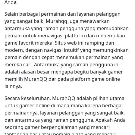
Anda.
Selain berbagai permainan dan layanan pelanggan
yang sangat baik, Murahqq juga menawarkan
antarmuka yang ramah pengguna yang memudahkan
pemain untuk menavigasi platform dan menemukan
game favorit mereka. Situs web ini ramping dan
modern, dengan navigasi intuitif yang memungkinkan
pemain dengan cepat menemukan permainan yang
mereka cari. Antarmuka yang ramah pengguna ini
adalah alasan besar mengapa begitu banyak gamer
memilih MurahQQ daripada platform game online
lainnya.
Secara keseluruhan, MurahQQ adalah pilihan utama
untuk gamer online di mana-mana karena berbagai
permainannya, layanan pelanggan yang sangat baik,
dan antarmuka yang ramah pengguna. Apakah Anda
seorang gamer berpengalaman yang mencari
tantangan baru atau pemain biasa yang mencari