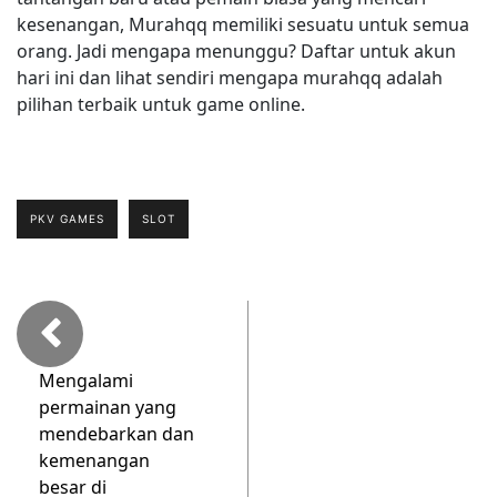
kesenangan, Murahqq memiliki sesuatu untuk semua
orang. Jadi mengapa menunggu? Daftar untuk akun
hari ini dan lihat sendiri mengapa murahqq adalah
pilihan terbaik untuk game online.
PKV GAMES
SLOT
Mengalami
permainan yang
mendebarkan dan
kemenangan
besar di