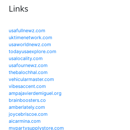
Links
usafullnewz.com
uktimenetwork.com
usaworldnewz.com
todayusaexplore.com
usalocality.com
usafournewz.com
thebalochhal.com
vehicularmaster.com
vibesaccent.com
ampajavierdemiguel.org
brainboosters.co
amberlately.com
joycebriscoe.com
aicarmina.com
mypartysupplystore.com