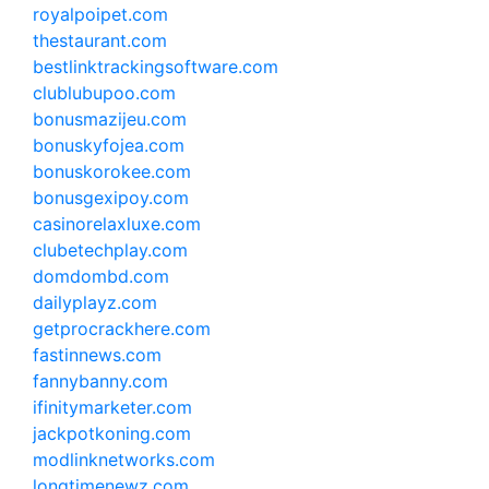
royalpoipet.com
thestaurant.com
bestlinktrackingsoftware.com
clublubupoo.com
bonusmazijeu.com
bonuskyfojea.com
bonuskorokee.com
bonusgexipoy.com
casinorelaxluxe.com
clubetechplay.com
domdombd.com
dailyplayz.com
getprocrackhere.com
fastinnews.com
fannybanny.com
ifinitymarketer.com
jackpotkoning.com
modlinknetworks.com
longtimenewz.com