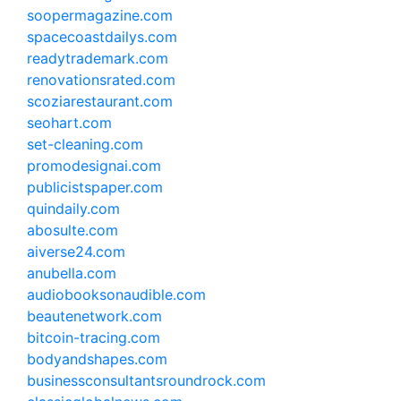
soopermagazine.com
spacecoastdailys.com
readytrademark.com
renovationsrated.com
scoziarestaurant.com
seohart.com
set-cleaning.com
promodesignai.com
publicistspaper.com
quindaily.com
abosulte.com
aiverse24.com
anubella.com
audiobooksonaudible.com
beautenetwork.com
bitcoin-tracing.com
bodyandshapes.com
businessconsultantsroundrock.com