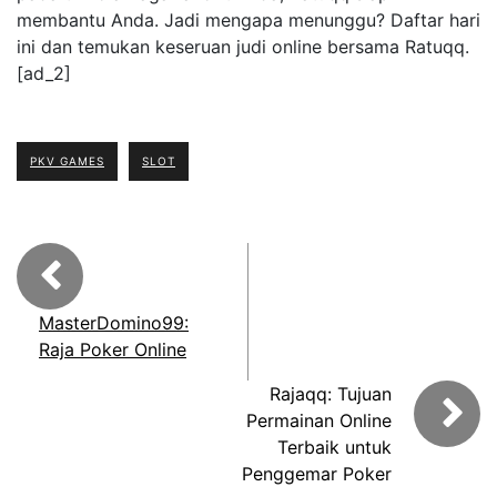
membantu Anda. Jadi mengapa menunggu? Daftar hari
ini dan temukan keseruan judi online bersama Ratuqq.
[ad_2]
PKV GAMES
SLOT
MasterDomino99:
Raja Poker Online
Rajaqq: Tujuan
Permainan Online
Terbaik untuk
Penggemar Poker