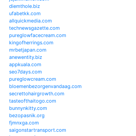
diemthole.biz
ufabetkk.com
allquickmedia.com
technewsgazette.com
pureglowfacecream.com
kingofherrings.com
mrbetjapan.com
anewentity.biz
appkuala.com
seo7days.com
pureglowcream.com
bloemenbezorgenvandaag.com
secrettohairgrowth.com
tasteofthaitogo.com
bunnynkitty.com
bezopasnik.org
fjmnxga.com
saigonstartransport.com