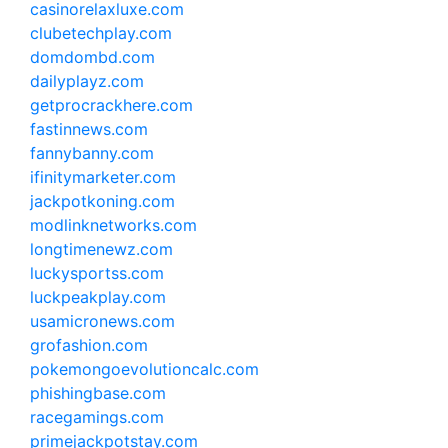
casinorelaxluxe.com
clubetechplay.com
domdombd.com
dailyplayz.com
getprocrackhere.com
fastinnews.com
fannybanny.com
ifinitymarketer.com
jackpotkoning.com
modlinknetworks.com
longtimenewz.com
luckysportss.com
luckpeakplay.com
usamicronews.com
grofashion.com
pokemongoevolutioncalc.com
phishingbase.com
racegamings.com
primejackpotstay.com