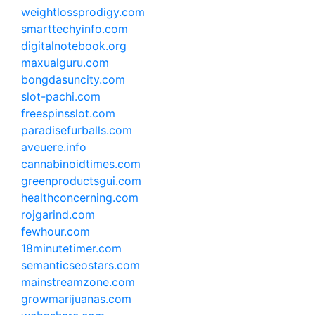
weightlossprodigy.com
smarttechyinfo.com
digitalnotebook.org
maxualguru.com
bongdasuncity.com
slot-pachi.com
freespinsslot.com
paradisefurballs.com
aveuere.info
cannabinoidtimes.com
greenproductsgui.com
healthconcerning.com
rojgarind.com
fewhour.com
18minutetimer.com
semanticseostars.com
mainstreamzone.com
growmarijuanas.com