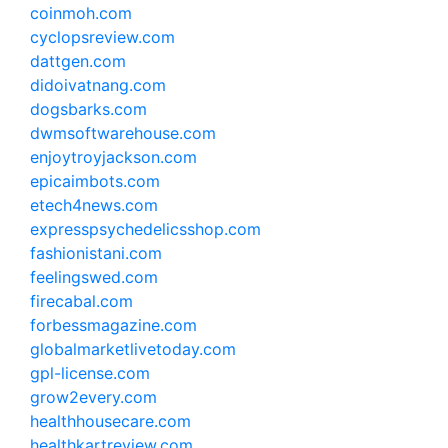
coinmoh.com
cyclopsreview.com
dattgen.com
didoivatnang.com
dogsbarks.com
dwmsoftwarehouse.com
enjoytroyjackson.com
epicaimbots.com
etech4news.com
expresspsychedelicsshop.com
fashionistani.com
feelingswed.com
firecabal.com
forbessmagazine.com
globalmarketlivetoday.com
gpl-license.com
grow2every.com
healthhousecare.com
healthkartreview.com