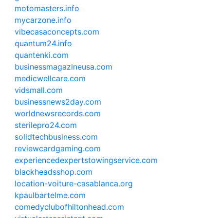
motomasters.info
mycarzone.info
vibecasaconcepts.com
quantum24.info
quantenki.com
businessmagazineusa.com
medicwellcare.com
vidsmall.com
businessnews2day.com
worldnewsrecords.com
sterilepro24.com
solidtechbusiness.com
reviewcardgaming.com
experiencedexpertstowingservice.com
blackheadsshop.com
location-voiture-casablanca.org
kpaulbartelme.com
comedyclubofhiltonhead.com