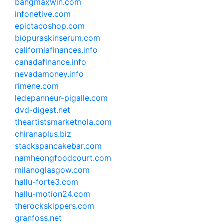
bangmaxwin.com
infonetive.com
epictacoshop.com
biopuraskinserum.com
californiafinances.info
canadafinance.info
nevadamoney.info
rimene.com
ledepanneur-pigalle.com
dvd-digest.net
theartistsmarketnola.com
chiranaplus.biz
stackspancakebar.com
namheongfoodcourt.com
milanoglasgow.com
hallu-forte3.com
hallu-motion24.com
therockskippers.com
granfoss.net