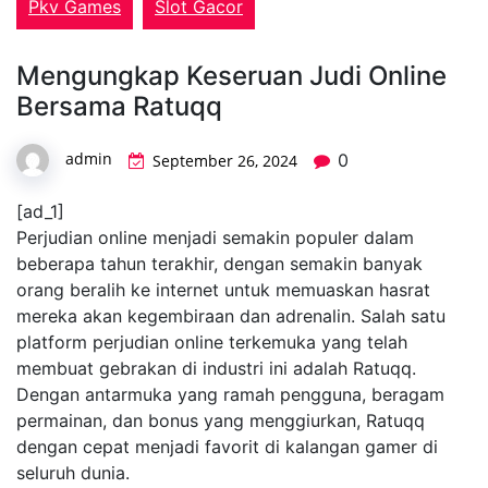
Pkv Games
Slot Gacor
Mengungkap Keseruan Judi Online
Bersama Ratuqq
admin
0
September 26, 2024
[ad_1]
Perjudian online menjadi semakin populer dalam
beberapa tahun terakhir, dengan semakin banyak
orang beralih ke internet untuk memuaskan hasrat
mereka akan kegembiraan dan adrenalin. Salah satu
platform perjudian online terkemuka yang telah
membuat gebrakan di industri ini adalah Ratuqq.
Dengan antarmuka yang ramah pengguna, beragam
permainan, dan bonus yang menggiurkan, Ratuqq
dengan cepat menjadi favorit di kalangan gamer di
seluruh dunia.