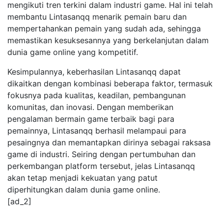
mengikuti tren terkini dalam industri game. Hal ini telah
membantu Lintasanqq menarik pemain baru dan
mempertahankan pemain yang sudah ada, sehingga
memastikan kesuksesannya yang berkelanjutan dalam
dunia game online yang kompetitif.
Kesimpulannya, keberhasilan Lintasanqq dapat
dikaitkan dengan kombinasi beberapa faktor, termasuk
fokusnya pada kualitas, keadilan, pembangunan
komunitas, dan inovasi. Dengan memberikan
pengalaman bermain game terbaik bagi para
pemainnya, Lintasanqq berhasil melampaui para
pesaingnya dan memantapkan dirinya sebagai raksasa
game di industri. Seiring dengan pertumbuhan dan
perkembangan platform tersebut, jelas Lintasanqq
akan tetap menjadi kekuatan yang patut
diperhitungkan dalam dunia game online.
[ad_2]