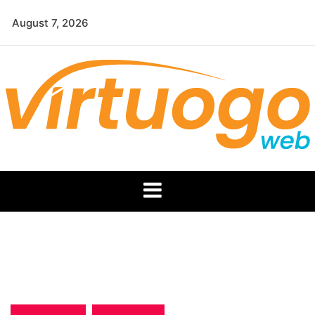
Skip
August 7, 2026
to
content
Daftar Agen Slot
Temukan agen slot gacor dengan proses mudah dan
cepat. Mulailah bermain dalam hitungan menit dan raih
kemenangan besar setiap hari.
Gacor dengan
Proses Mudah dan
Cepat