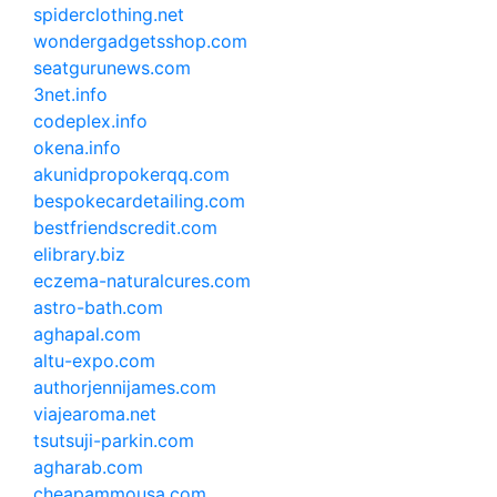
spiderclothing.net
wondergadgetsshop.com
seatgurunews.com
3net.info
codeplex.info
okena.info
akunidpropokerqq.com
bespokecardetailing.com
bestfriendscredit.com
elibrary.biz
eczema-naturalcures.com
astro-bath.com
aghapal.com
altu-expo.com
authorjennijames.com
viajearoma.net
tsutsuji-parkin.com
agharab.com
cheapammousa.com