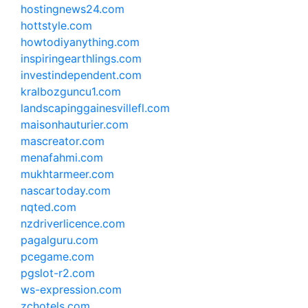
hostingnews24.com
hottstyle.com
howtodiyanything.com
inspiringearthlings.com
investindependent.com
kralbozguncu1.com
landscapinggainesvillefl.com
maisonhauturier.com
mascreator.com
menafahmi.com
mukhtarmeer.com
nascartoday.com
nqted.com
nzdriverlicence.com
pagalguru.com
pcegame.com
pgslot-r2.com
ws-expression.com
zchotels.com