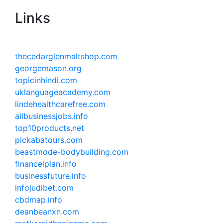
Links
thecedarglenmaltshop.com
georgemason.org
topicinhindi.com
uklanguageacademy.com
lindehealthcarefree.com
allbusinessjobs.info
top10products.net
pickabatours.com
beastmode-bodybuilding.com
financelplan.info
businessfuture.info
infojudibet.com
cbdmap.info
deanbeanxn.com