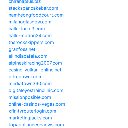
chiranaplus.biz
stackspancakebar.com
namheongfoodcourt.com
milanoglasgow.com
hallu-forte3.com
hallu-motion24.com
therockskippers.com
granfoss.net
allindiacafela.com
alpineskiracing2007.com
casino-vulkan-online.net
pitrepower.com
mediatown360.com
digitaleyestrainclinic.com
missionposible.com
online-casinos-vegas.com
xfinityrouterlogin.com
marketingjacks.com
topappliancereviews.com