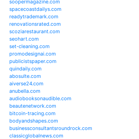
soopermagazine.com
spacecoastdailys.com
readytrademark.com
renovationsrated.com
scoziarestaurant.com
seohart.com
set-cleaning.com
promodesignai.com
publicistspaper.com
quindaily.com
abosulte.com
aiverse24.com
anubella.com
audiobooksonaudible.com
beautenetwork.com
bitcoin-tracing.com
bodyandshapes.com
businessconsultantsroundrock.com
classicglobalnews.com