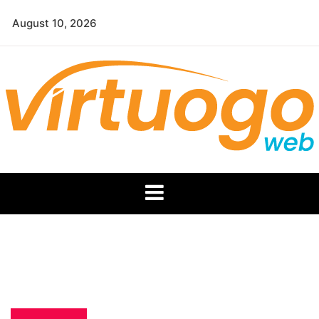
Skip
August 10, 2026
to
content
Daftar Agen Slot
Temukan agen slot gacor dengan proses mudah dan
cepat. Mulailah bermain dalam hitungan menit dan raih
kemenangan besar setiap hari.
Gacor dengan
Proses Mudah dan
Cepat