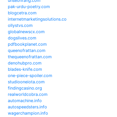
unseonrang.com
pak-urdu-poetry.com
blogcetra.com
internetmarketingsolutions.co
ollystvs.com
globalnewscx.com
dogslives.com
pdfbookplanet.com
queenofrattan.com
thequeenofrattan.com
denohubpro.com
blades-knife.com
one-piece-spoiler.com
studiooneiota.com
findingcasino.org
realworldcobra.com
automachine.info
autospeedsters.info
wagerchampion.info