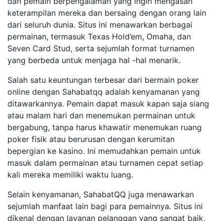
dan pemain berpengalaman yang ingin mengasah
keterampilan mereka dan bersaing dengan orang lain
dari seluruh dunia. Situs ini menawarkan berbagai
permainan, termasuk Texas Hold’em, Omaha, dan
Seven Card Stud, serta sejumlah format turnamen
yang berbeda untuk menjaga hal -hal menarik.
Salah satu keuntungan terbesar dari bermain poker
online dengan Sahabatqq adalah kenyamanan yang
ditawarkannya. Pemain dapat masuk kapan saja siang
atau malam hari dan menemukan permainan untuk
bergabung, tanpa harus khawatir menemukan ruang
poker fisik atau berurusan dengan kerumitan
bepergian ke kasino. Ini memudahkan pemain untuk
masuk dalam permainan atau turnamen cepat setiap
kali mereka memiliki waktu luang.
Selain kenyamanan, SahabatQQ juga menawarkan
sejumlah manfaat lain bagi para pemainnya. Situs ini
dikenal dengan layanan pelanggan yang sangat baik,