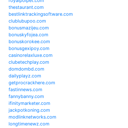
royalpoipet.com
thestaurant.com
bestlinktrackingsoftware.com
clublubupoo.com
bonusmazijeu.com
bonuskyfojea.com
bonuskorokee.com
bonusgexipoy.com
casinorelaxluxe.com
clubetechplay.com
domdombd.com
dailyplayz.com
getprocrackhere.com
fastinnews.com
fannybanny.com
ifinitymarketer.com
jackpotkoning.com
modlinknetworks.com
longtimenewz.com