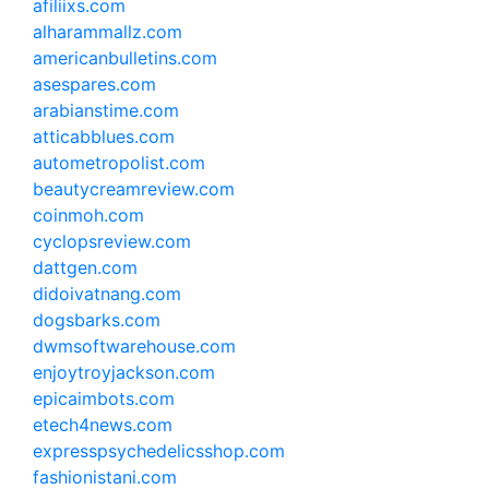
afiliixs.com
alharammallz.com
americanbulletins.com
asespares.com
arabianstime.com
atticabblues.com
autometropolist.com
beautycreamreview.com
coinmoh.com
cyclopsreview.com
dattgen.com
didoivatnang.com
dogsbarks.com
dwmsoftwarehouse.com
enjoytroyjackson.com
epicaimbots.com
etech4news.com
expresspsychedelicsshop.com
fashionistani.com