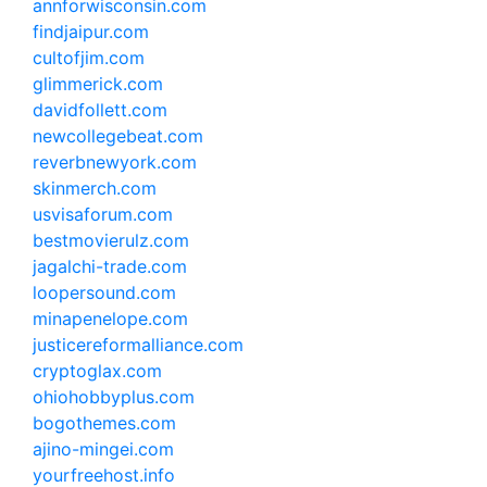
annforwisconsin.com
findjaipur.com
cultofjim.com
glimmerick.com
davidfollett.com
newcollegebeat.com
reverbnewyork.com
skinmerch.com
usvisaforum.com
bestmovierulz.com
jagalchi-trade.com
loopersound.com
minapenelope.com
justicereformalliance.com
cryptoglax.com
ohiohobbyplus.com
bogothemes.com
ajino-mingei.com
yourfreehost.info