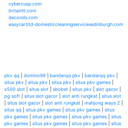
cybercusp.com
britaintt.com
deconds.com
easycartltd-domesticcleaningservicesedinburgh.com
pkv qq
|
domino99
|
bandarqq pkv
|
bandarqq pkv
|
situs pkv
|
situs pkv
|
situs pkv
|
situs pkv games
|
x500 slot
|
situs slot
|
sbobet
|
situs pkv
|
slot gacor
|
pg soft
|
situs slot gacor
|
slot anti rungkat
|
situs slot
|
situs slot gacor
|
slot anti rungkat
|
mahjong ways 2
|
situs qq
|
situs pkv games
|
situs pkv games
|
situs
pkv games
|
situs pkv games
|
situs pkv games
|
situs
pkv games
|
situs pkv games
|
situs pkv games
|
situs