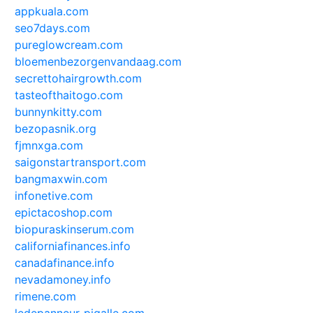
appkuala.com
seo7days.com
pureglowcream.com
bloemenbezorgenvandaag.com
secrettohairgrowth.com
tasteofthaitogo.com
bunnynkitty.com
bezopasnik.org
fjmnxga.com
saigonstartransport.com
bangmaxwin.com
infonetive.com
epictacoshop.com
biopuraskinserum.com
californiafinances.info
canadafinance.info
nevadamoney.info
rimene.com