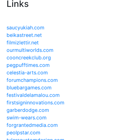
Links
saucyukiah.com
beikastreet.net
filmizlettir.net
ourmultiworlds.com
cooncreekclub.org
pegpufftimes.com
celestia-arts.com
forumchampions.com
bluebargames.com
festivaldelamalou.com
firstsigninnovations.com
garberdodge.com
swim-wears.com
forgrantedmedia.com
peolpstar.com