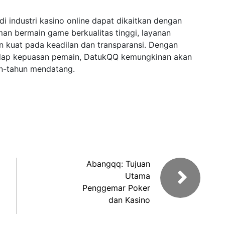
i industri kasino online dapat dikaitkan dengan
n bermain game berkualitas tinggi, layanan
 kuat pada keadilan dan transparansi. Dengan
hadap kepuasan pemain, DatukQQ kemungkinan akan
n-tahun mendatang.
Abangqq: Tujuan
Utama
Penggemar Poker
dan Kasino