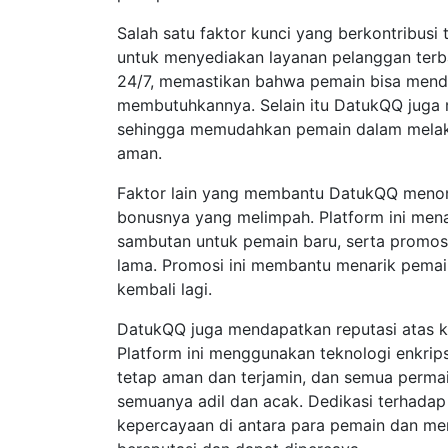
Salah satu faktor kunci yang berkontribu
untuk menyediakan layanan pelanggan terb
24/7, memastikan bahwa pemain bisa men
membutuhkannya. Selain itu DatukQQ juga
sehingga memudahkan pemain dalam melaku
aman.
Faktor lain yang membantu DatukQQ menonjo
bonusnya yang melimpah. Platform ini men
sambutan untuk pemain baru, serta promosi
lama. Promosi ini membantu menarik pemai
kembali lagi.
DatukQQ juga mendapatkan reputasi atas k
Platform ini menggunakan teknologi enkri
tetap aman dan terjamin, dan semua perma
semuanya adil dan acak. Dedikasi terhadap
kepercayaan di antara para pemain dan me