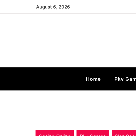
Skip
August 6, 2026
to
content
Daftar Agen 
Temukan agen slot gacor dengan proses mud
Home
Pkv Ga