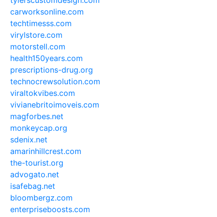
tylerscustomdesign.com
carworksonline.com
techtimesss.com
virylstore.com
motorstell.com
health150years.com
prescriptions-drug.org
technocrewsolution.com
viraltokvibes.com
vivianebritoimoveis.com
magforbes.net
monkeycap.org
sdenix.net
amarinhillcrest.com
the-tourist.org
advogato.net
isafebag.net
bloombergz.com
enterpriseboosts.com