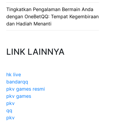
Tingkatkan Pengalaman Bermain Anda
dengan OneBetQQ: Tempat Kegembiraan
dan Hadiah Menanti
LINK LAINNYA
hk live
bandarqq
pkv games resmi
pkv games
pkv
qq
pkv