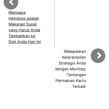
Mengapa
Hematqq adalah
Makanan Super
yang Harus Anda
Tambahkan ke
Diet Anda Hari Ini
Melepaskan
Keterampilan
Strategis Anda
dengan Murniqq:
Tantangan
Permainan Kartu
Terbaik