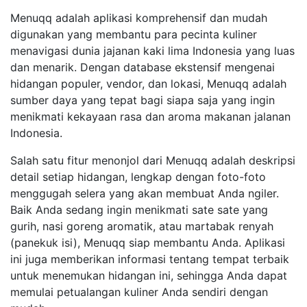
Menuqq adalah aplikasi komprehensif dan mudah
digunakan yang membantu para pecinta kuliner
menavigasi dunia jajanan kaki lima Indonesia yang luas
dan menarik. Dengan database ekstensif mengenai
hidangan populer, vendor, dan lokasi, Menuqq adalah
sumber daya yang tepat bagi siapa saja yang ingin
menikmati kekayaan rasa dan aroma makanan jalanan
Indonesia.
Salah satu fitur menonjol dari Menuqq adalah deskripsi
detail setiap hidangan, lengkap dengan foto-foto
menggugah selera yang akan membuat Anda ngiler.
Baik Anda sedang ingin menikmati sate sate yang
gurih, nasi goreng aromatik, atau martabak renyah
(panekuk isi), Menuqq siap membantu Anda. Aplikasi
ini juga memberikan informasi tentang tempat terbaik
untuk menemukan hidangan ini, sehingga Anda dapat
memulai petualangan kuliner Anda sendiri dengan