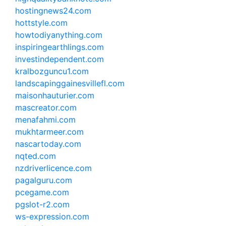
hostingnews24.com
hottstyle.com
howtodiyanything.com
inspiringearthlings.com
investindependent.com
kralbozguncu1.com
landscapinggainesvillefl.com
maisonhauturier.com
mascreator.com
menafahmi.com
mukhtarmeer.com
nascartoday.com
nqted.com
nzdriverlicence.com
pagalguru.com
pcegame.com
pgslot-r2.com
ws-expression.com