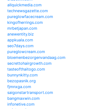
allquickmedia.com
technewsgazette.com
pureglowfacecream.com
kingofherrings.com
mrbetjapan.com
anewentity.biz
appkuala.com
seo7days.com
pureglowcream.com
bloemenbezorgenvandaag.com
secrettohairgrowth.com
tasteofthaitogo.com
bunnynkitty.com
bezopasnik.org
fjmnxga.com
saigonstartransport.com
bangmaxwin.com
infonetive.com