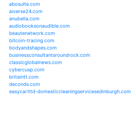
abosulte.com
aiverse24.com
anubella.com
audiobooksonaudible.com
beautenetwork.com
bitcoin-tracing.com
bodyandshapes.com
businessconsultantsroundrock.com
classicglobalnews.com
cybercusp.com
britaintt.com
deconds.com
easycartltd-domesticcleaningservicesedinburgh.com