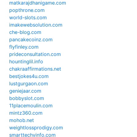
matkarajdhanigame.com
popthrone.com
world-slots.com
imakewebsolution.com
che-blog.com
pancakecoinz.com
flyfinley.com
prideconsultation.com
hountinglil.info
chakraaffirmations.net
bestjokes4u.com
lustgurgaon.com
geniejaar.com
bobbyslot.com
11placemoulin.com
mintz360.com
mohob.net
weightlossprodigy.com
smarttechyinfo.com