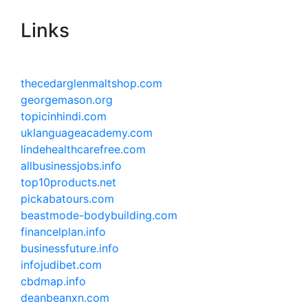
Links
thecedarglenmaltshop.com
georgemason.org
topicinhindi.com
uklanguageacademy.com
lindehealthcarefree.com
allbusinessjobs.info
top10products.net
pickabatours.com
beastmode-bodybuilding.com
financelplan.info
businessfuture.info
infojudibet.com
cbdmap.info
deanbeanxn.com