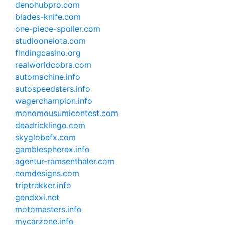
denohubpro.com
blades-knife.com
one-piece-spoiler.com
studiooneiota.com
findingcasino.org
realworldcobra.com
automachine.info
autospeedsters.info
wagerchampion.info
monomousumicontest.com
deadricklingo.com
skyglobefx.com
gamblespherex.info
agentur-ramsenthaler.com
eomdesigns.com
triptrekker.info
gendxxi.net
motomasters.info
mycarzone.info