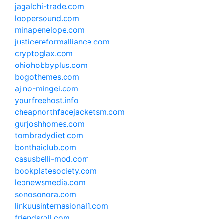
jagalchi-trade.com
loopersound.com
minapenelope.com
justicereformalliance.com
cryptoglax.com
ohiohobbyplus.com
bogothemes.com
ajino-mingei.com
yourfreehost.info
cheapnorthfacejacketsm.com
gurjoshhomes.com
tombradydiet.com
bonthaiclub.com
casusbelli-mod.com
bookplatesociety.com
lebnewsmedia.com
sonosonora.com
linkuusinternasional1.com
friendsroll.com