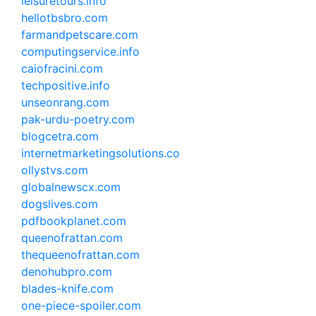
leisuretours.info
hellotbsbro.com
farmandpetscare.com
computingservice.info
caiofracini.com
techpositive.info
unseonrang.com
pak-urdu-poetry.com
blogcetra.com
internetmarketingsolutions.co
ollystvs.com
globalnewscx.com
dogslives.com
pdfbookplanet.com
queenofrattan.com
thequeenofrattan.com
denohubpro.com
blades-knife.com
one-piece-spoiler.com