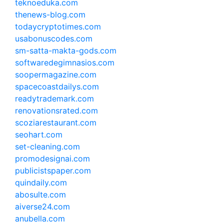
teknoeduka.com
thenews-blog.com
todaycryptotimes.com
usabonuscodes.com
sm-satta-makta-gods.com
softwaredegimnasios.com
soopermagazine.com
spacecoastdailys.com
readytrademark.com
renovationsrated.com
scoziarestaurant.com
seohart.com
set-cleaning.com
promodesignai.com
publicistspaper.com
quindaily.com
abosulte.com
aiverse24.com
anubella.com