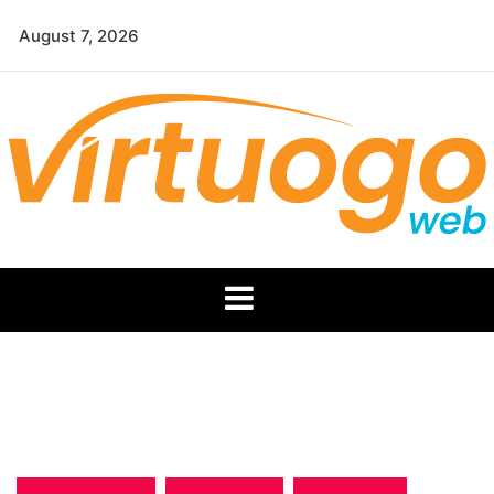
Skip
August 7, 2026
to
content
Daftar Agen Slot
Temukan agen slot gacor dengan proses mudah dan
cepat. Mulailah bermain dalam hitungan menit dan raih
kemenangan besar setiap hari.
Gacor dengan
Proses Mudah dan
Cepat