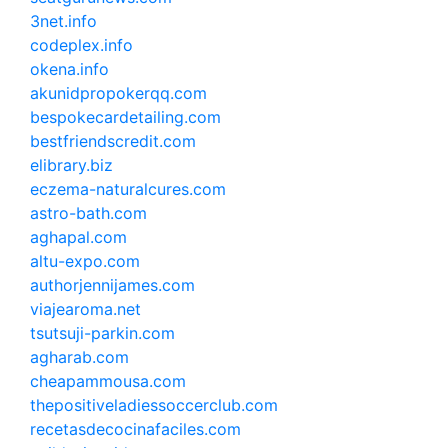
3net.info
codeplex.info
okena.info
akunidpropokerqq.com
bespokecardetailing.com
bestfriendscredit.com
elibrary.biz
eczema-naturalcures.com
astro-bath.com
aghapal.com
altu-expo.com
authorjennijames.com
viajearoma.net
tsutsuji-parkin.com
agharab.com
cheapammousa.com
thepositiveladiessoccerclub.com
recetasdecocinafaciles.com