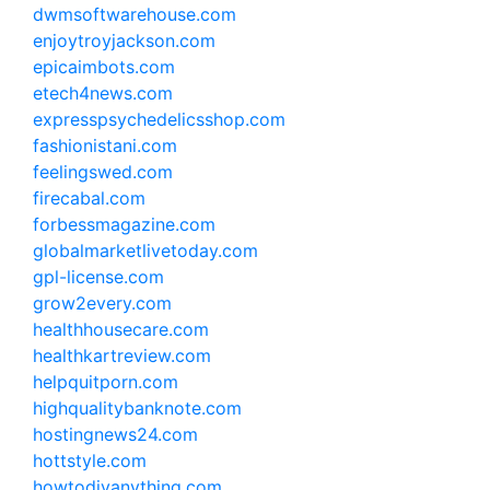
dwmsoftwarehouse.com
enjoytroyjackson.com
epicaimbots.com
etech4news.com
expresspsychedelicsshop.com
fashionistani.com
feelingswed.com
firecabal.com
forbessmagazine.com
globalmarketlivetoday.com
gpl-license.com
grow2every.com
healthhousecare.com
healthkartreview.com
helpquitporn.com
highqualitybanknote.com
hostingnews24.com
hottstyle.com
howtodiyanything.com