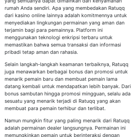
yang semuanya dapat dimainkan dari kenyamanan
rumah Anda sendiri. Apa yang membedakan Ratuqq
dari kasino online lainnya adalah komitmennya untuk
menyediakan lingkungan permainan yang aman dan
terjamin bagi para pemainnya. Platform ini
menggunakan teknologi enkripsi terbaru untuk
memastikan bahwa semua transaksi dan informasi
pribadi tetap aman dan rahasia.
Selain langkah-langkah keamanan terbaiknya, Ratuqq
juga menawarkan berbagai bonus dan promosi untuk
menarik pemain baru dan membuat pemain lama
datang kembali untuk mendapatkan lebih banyak. Dari
bonus sambutan hingga promosi mingguan, selalu ada
sesuatu yang menarik terjadi di Ratuqq yang akan
membuat para pemain terhibur dan terlibat.
Namun mungkin fitur yang paling menarik dari Ratuqq
adalah permainan dealer langsungnya. Permainan ini
memungkinkan pemain untuk berinteraksi dengan