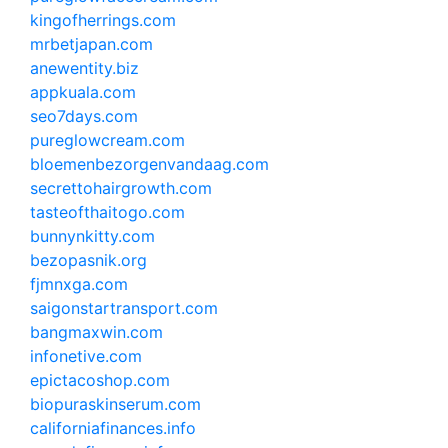
kingofherrings.com
mrbetjapan.com
anewentity.biz
appkuala.com
seo7days.com
pureglowcream.com
bloemenbezorgenvandaag.com
secrettohairgrowth.com
tasteofthaitogo.com
bunnynkitty.com
bezopasnik.org
fjmnxga.com
saigonstartransport.com
bangmaxwin.com
infonetive.com
epictacoshop.com
biopuraskinserum.com
californiafinances.info