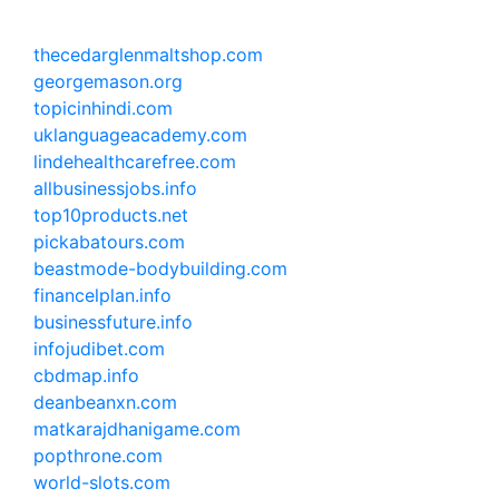
thecedarglenmaltshop.com
georgemason.org
topicinhindi.com
uklanguageacademy.com
lindehealthcarefree.com
allbusinessjobs.info
top10products.net
pickabatours.com
beastmode-bodybuilding.com
financelplan.info
businessfuture.info
infojudibet.com
cbdmap.info
deanbeanxn.com
matkarajdhanigame.com
popthrone.com
world-slots.com