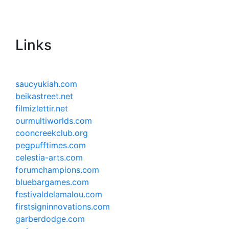
Links
saucyukiah.com
beikastreet.net
filmizlettir.net
ourmultiworlds.com
cooncreekclub.org
pegpufftimes.com
celestia-arts.com
forumchampions.com
bluebargames.com
festivaldelamalou.com
firstsigninnovations.com
garberdodge.com