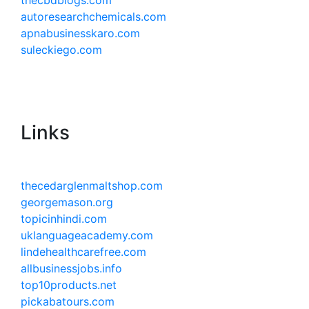
thecbdblogs.com
autoresearchchemicals.com
apnabusinesskaro.com
suleckiego.com
Links
thecedarglenmaltshop.com
georgemason.org
topicinhindi.com
uklanguageacademy.com
lindehealthcarefree.com
allbusinessjobs.info
top10products.net
pickabatours.com