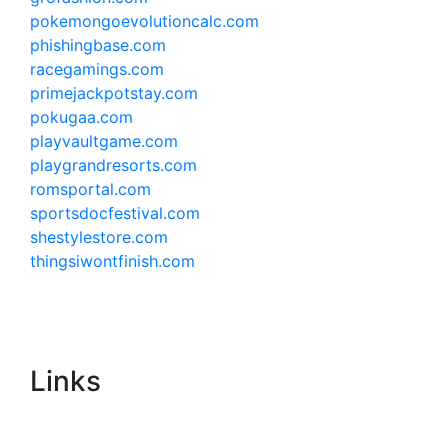
pokemongoevolutioncalc.com
phishingbase.com
racegamings.com
primejackpotstay.com
pokugaa.com
playvaultgame.com
playgrandresorts.com
romsportal.com
sportsdocfestival.com
shestylestore.com
thingsiwontfinish.com
Links