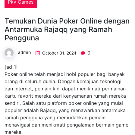
Pkv Games
Temukan Dunia Poker Online dengan
Antarmuka Rajaqq yang Ramah
Pengguna
admin
0
October 31, 2024
[ad_1]
Poker online telah menjadi hobi populer bagi banyak
orang di seluruh dunia. Dengan kemajuan teknologi
dan internet, pemain kini dapat menikmati permainan
kartu favorit mereka dari kenyamanan rumah mereka
sendiri. Salah satu platform poker online yang mulai
populer adalah Rajaqq, yang menawarkan antarmuka
ramah pengguna yang memudahkan pemain
menavigasi dan menikmati pengalaman bermain game
mereka.