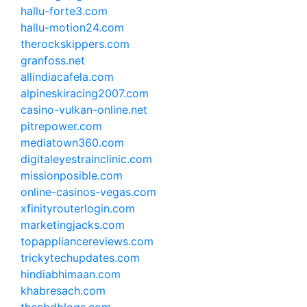
hallu-forte3.com
hallu-motion24.com
therockskippers.com
granfoss.net
allindiacafela.com
alpineskiracing2007.com
casino-vulkan-online.net
pitrepower.com
mediatown360.com
digitaleyestrainclinic.com
missionposible.com
online-casinos-vegas.com
xfinityrouterlogin.com
marketingjacks.com
topappliancereviews.com
trickytechupdates.com
hindiabhimaan.com
khabresach.com