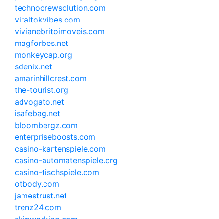
technocrewsolution.com
viraltokvibes.com
vivianebritoimoveis.com
magforbes.net
monkeycap.org
sdenix.net
amarinhillcrest.com
the-tourist.org
advogato.net
isafebag.net
bloombergz.com
enterpriseboosts.com
casino-kartenspiele.com
casino-automatenspiele.org
casino-tischspiele.com
otbody.com
jamestrust.net
trenz24.com