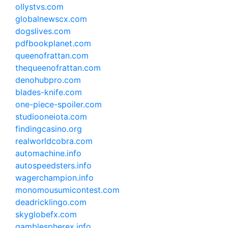
ollystvs.com
globalnewscx.com
dogslives.com
pdfbookplanet.com
queenofrattan.com
thequeenofrattan.com
denohubpro.com
blades-knife.com
one-piece-spoiler.com
studiooneiota.com
findingcasino.org
realworldcobra.com
automachine.info
autospeedsters.info
wagerchampion.info
monomousumicontest.com
deadricklingo.com
skyglobefx.com
gamblespherex.info