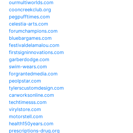
ourmultiworlds.com
cooncreekclub.org
pegpufftimes.com
celestia-arts.com
forumchampions.com
bluebargames.com
festivaldelamalou.com
firstsigninnovations.com
garberdodge.com
swim-wears.com
forgrantedmedia.com
peolpstar.com
tylerscustomdesign.com
carworksonline.com
techtimesss.com
virylstore.com
motorstell.com
health150years.com
prescriptions-drug.org