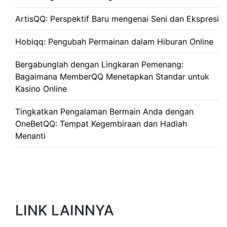
ArtisQQ: Perspektif Baru mengenai Seni dan Ekspresi
Hobiqq: Pengubah Permainan dalam Hiburan Online
Bergabunglah dengan Lingkaran Pemenang:
Bagaimana MemberQQ Menetapkan Standar untuk
Kasino Online
Tingkatkan Pengalaman Bermain Anda dengan
OneBetQQ: Tempat Kegembiraan dan Hadiah
Menanti
LINK LAINNYA