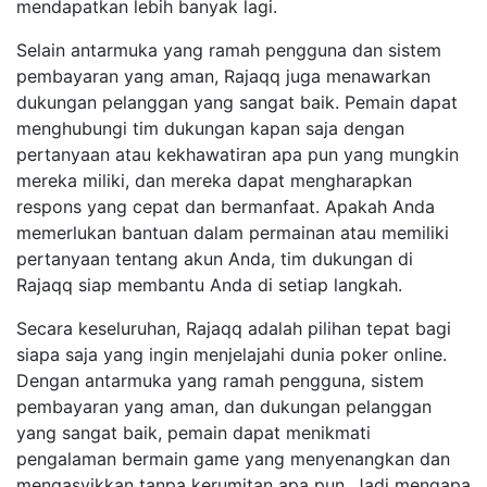
mendapatkan lebih banyak lagi.
Selain antarmuka yang ramah pengguna dan sistem
pembayaran yang aman, Rajaqq juga menawarkan
dukungan pelanggan yang sangat baik. Pemain dapat
menghubungi tim dukungan kapan saja dengan
pertanyaan atau kekhawatiran apa pun yang mungkin
mereka miliki, dan mereka dapat mengharapkan
respons yang cepat dan bermanfaat. Apakah Anda
memerlukan bantuan dalam permainan atau memiliki
pertanyaan tentang akun Anda, tim dukungan di
Rajaqq siap membantu Anda di setiap langkah.
Secara keseluruhan, Rajaqq adalah pilihan tepat bagi
siapa saja yang ingin menjelajahi dunia poker online.
Dengan antarmuka yang ramah pengguna, sistem
pembayaran yang aman, dan dukungan pelanggan
yang sangat baik, pemain dapat menikmati
pengalaman bermain game yang menyenangkan dan
mengasyikkan tanpa kerumitan apa pun. Jadi mengapa