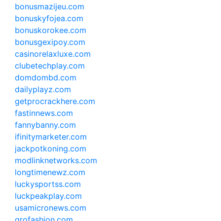
bonusmazijeu.com
bonuskyfojea.com
bonuskorokee.com
bonusgexipoy.com
casinorelaxluxe.com
clubetechplay.com
domdombd.com
dailyplayz.com
getprocrackhere.com
fastinnews.com
fannybanny.com
ifinitymarketer.com
jackpotkoning.com
modlinknetworks.com
longtimenewz.com
luckysportss.com
luckpeakplay.com
usamicronews.com
grofashion.com