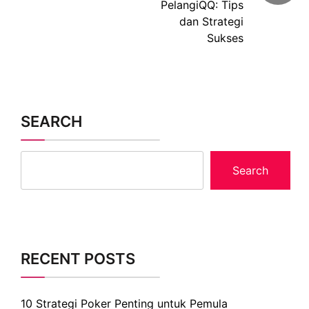
PelangiQQ: Tips
dan Strategi
Sukses
SEARCH
Search
RECENT POSTS
10 Strategi Poker Penting untuk Pemula