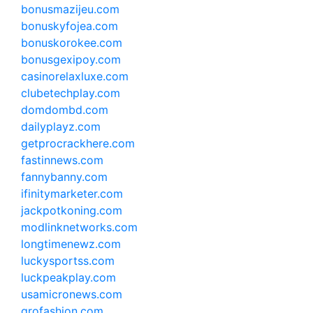
bonusmazijeu.com
bonuskyfojea.com
bonuskorokee.com
bonusgexipoy.com
casinorelaxluxe.com
clubetechplay.com
domdombd.com
dailyplayz.com
getprocrackhere.com
fastinnews.com
fannybanny.com
ifinitymarketer.com
jackpotkoning.com
modlinknetworks.com
longtimenewz.com
luckysportss.com
luckpeakplay.com
usamicronews.com
grofashion.com