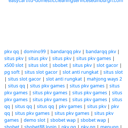
easycartltd-domesticcleaningservicesedinburgh.com
pkv qq
|
domino99
|
bandarqq pkv
|
bandarqq pkv
|
situs pkv
|
situs pkv
|
situs pkv
|
situs pkv games
|
x500 slot
|
situs slot
|
sbobet
|
situs pkv
|
slot gacor
|
pg soft
|
situs slot gacor
|
slot anti rungkat
|
situs slot
|
situs slot gacor
|
slot anti rungkat
|
mahjong ways 2
|
situs qq
|
situs pkv games
|
situs pkv games
|
situs
pkv games
|
situs pkv games
|
situs pkv games
|
situs
pkv games
|
situs pkv games
|
situs pkv games
|
situs
qq
|
situs qq
|
situs qq
|
pkv games
|
situs pkv
|
pkv
qq
|
situs pkv games
|
situs pkv games
|
situs pkv
games
|
demo slot
|
sbobet wap
|
sbobet wap
|
sbobet
|
sbobet88 login
|
pkv qq
|
pkv qq
|
menuqq
|