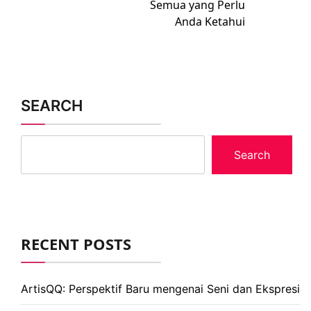
Semua yang Perlu
Anda Ketahui
SEARCH
Search
RECENT POSTS
ArtisQQ: Perspektif Baru mengenai Seni dan Ekspresi