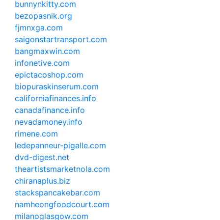
bunnynkitty.com
bezopasnik.org
fjmnxga.com
saigonstartransport.com
bangmaxwin.com
infonetive.com
epictacoshop.com
biopuraskinserum.com
californiafinances.info
canadafinance.info
nevadamoney.info
rimene.com
ledepanneur-pigalle.com
dvd-digest.net
theartistsmarketnola.com
chiranaplus.biz
stackspancakebar.com
namheongfoodcourt.com
milanoglasgow.com