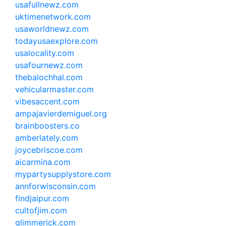
usafullnewz.com
uktimenetwork.com
usaworldnewz.com
todayusaexplore.com
usalocality.com
usafournewz.com
thebalochhal.com
vehicularmaster.com
vibesaccent.com
ampajavierdemiguel.org
brainboosters.co
amberlately.com
joycebriscoe.com
aicarmina.com
mypartysupplystore.com
annforwisconsin.com
findjaipur.com
cultofjim.com
glimmerick.com