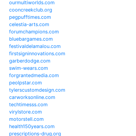
ourmultiworlds.com
cooncreekclub.org
pegpufftimes.com
celestia-arts.com
forumchampions.com
bluebargames.com
festivaldelamalou.com
firstsigninnovations.com
garberdodge.com
swim-wears.com
forgrantedmedia.com
peolpstar.com
tylerscustomdesign.com
carworksonline.com
techtimesss.com
virylstore.com
motorstell.com
health150years.com
prescriptions-drug.org