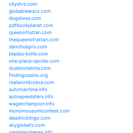
ollystvs.com
globalnewscx.com
dogslives.com
pdfbookplanet.com
queenofrattan.com
thequeenofrattan.com
denohubpro.com
blades-knife.com
one-piece-spoiler.com
studiooneiota.com
findingcasino.org
realworldcobra.com
automachine.info
autospeedsters.info
wagerchampion.info
monomousumicontest.com
deadricklingo.com
skyglobefx.com
gamblespherex.info