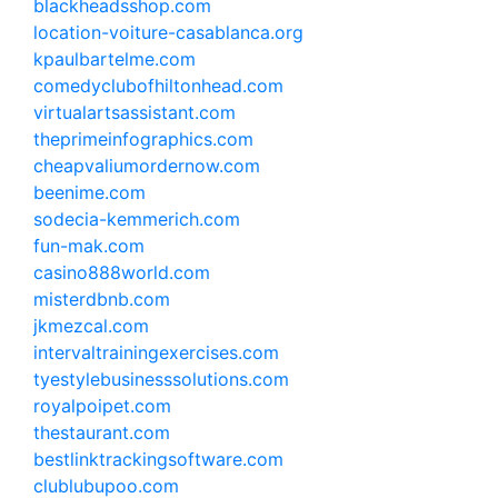
blackheadsshop.com
location-voiture-casablanca.org
kpaulbartelme.com
comedyclubofhiltonhead.com
virtualartsassistant.com
theprimeinfographics.com
cheapvaliumordernow.com
beenime.com
sodecia-kemmerich.com
fun-mak.com
casino888world.com
misterdbnb.com
jkmezcal.com
intervaltrainingexercises.com
tyestylebusinesssolutions.com
royalpoipet.com
thestaurant.com
bestlinktrackingsoftware.com
clublubupoo.com