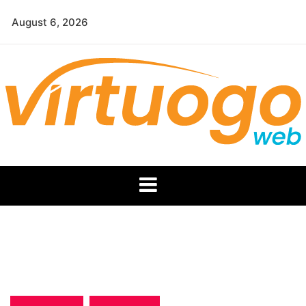
Skip
August 6, 2026
to
content
Daftar Agen Slot
Temukan agen slot gacor dengan proses mudah dan
cepat. Mulailah bermain dalam hitungan menit dan
raih kemenangan besar setiap hari.
Gacor dengan
Proses Mudah dan
Cepat