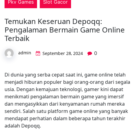
Pkv Games
Slot Gacor
Temukan Keseruan Depoqq:
Pengalaman Bermain Game Online
Terbaik
admin
0
September 28, 2024
Di dunia yang serba cepat saat ini, game online telah
menjadi hiburan populer bagi orang-orang dari segala
usia. Dengan kemajuan teknologi, gamer kini dapat
menikmati pengalaman bermain game yang imersif
dan mengasyikkan dari kenyamanan rumah mereka
sendiri. Salah satu platform game online yang banyak
mendapat perhatian dalam beberapa tahun terakhir
adalah Depoqq.