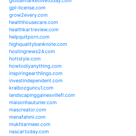
globalmarketlivetoday.com
gpl-license.com
grow2every.com
healthhousecare.com
healthkartreview.com
helpquitporn.com
highqualitybanknote.com
hostingnews24.com
hottstyle.com
howtodiyanything.com
inspiringearthlings.com
investindependent.com
kralbozguncu1.com
landscapinggainesvillefl.com
maisonhauturier.com
mascreator.com
menafahmi.com
mukhtarmeer.com
nascartoday.com