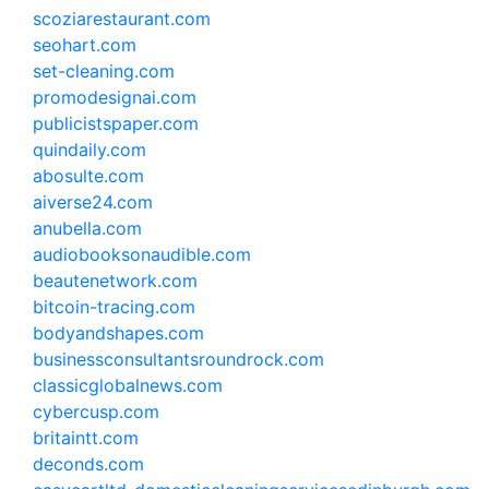
scoziarestaurant.com
seohart.com
set-cleaning.com
promodesignai.com
publicistspaper.com
quindaily.com
abosulte.com
aiverse24.com
anubella.com
audiobooksonaudible.com
beautenetwork.com
bitcoin-tracing.com
bodyandshapes.com
businessconsultantsroundrock.com
classicglobalnews.com
cybercusp.com
britaintt.com
deconds.com