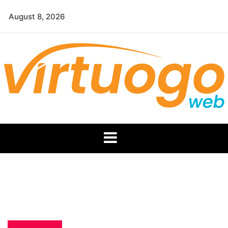
Skip
August 8, 2026
to
content
Daftar Agen Slot
Temukan agen slot gacor dengan proses mudah dan
cepat. Mulailah bermain dalam hitungan menit dan raih
kemenangan besar setiap hari.
Gacor dengan
Proses Mudah dan
Cepat