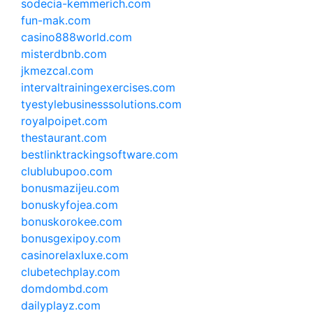
sodecia-kemmerich.com
fun-mak.com
casino888world.com
misterdbnb.com
jkmezcal.com
intervaltrainingexercises.com
tyestylebusinesssolutions.com
royalpoipet.com
thestaurant.com
bestlinktrackingsoftware.com
clublubupoo.com
bonusmazijeu.com
bonuskyfojea.com
bonuskorokee.com
bonusgexipoy.com
casinorelaxluxe.com
clubetechplay.com
domdombd.com
dailyplayz.com