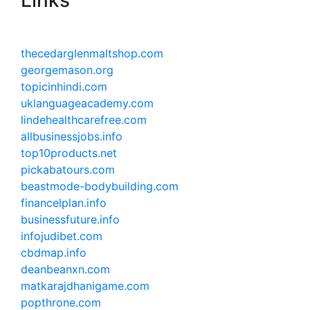
Links
thecedarglenmaltshop.com
georgemason.org
topicinhindi.com
uklanguageacademy.com
lindehealthcarefree.com
allbusinessjobs.info
top10products.net
pickabatours.com
beastmode-bodybuilding.com
financelplan.info
businessfuture.info
infojudibet.com
cbdmap.info
deanbeanxn.com
matkarajdhanigame.com
popthrone.com