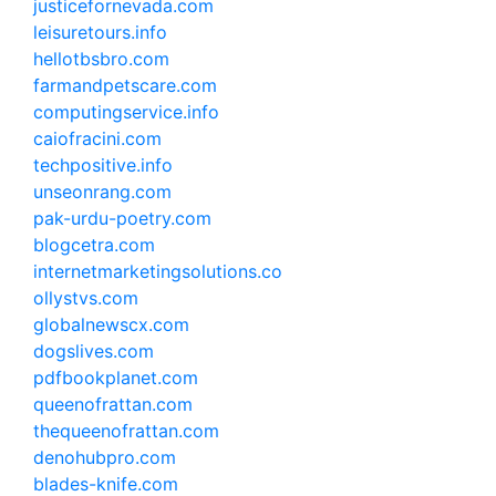
justicefornevada.com
leisuretours.info
hellotbsbro.com
farmandpetscare.com
computingservice.info
caiofracini.com
techpositive.info
unseonrang.com
pak-urdu-poetry.com
blogcetra.com
internetmarketingsolutions.co
ollystvs.com
globalnewscx.com
dogslives.com
pdfbookplanet.com
queenofrattan.com
thequeenofrattan.com
denohubpro.com
blades-knife.com