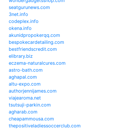
wondergadgetsshop.com
seatgurunews.com
3net.info
codeplex.info
okena.info
akunidpropokerqq.com
bespokecardetailing.com
bestfriendscredit.com
elibrary.biz
eczema-naturalcures.com
astro-bath.com
aghapal.com
altu-expo.com
authorjennijames.com
viajearoma.net
tsutsuji-parkin.com
agharab.com
cheapammousa.com
thepositiveladiessoccerclub.com