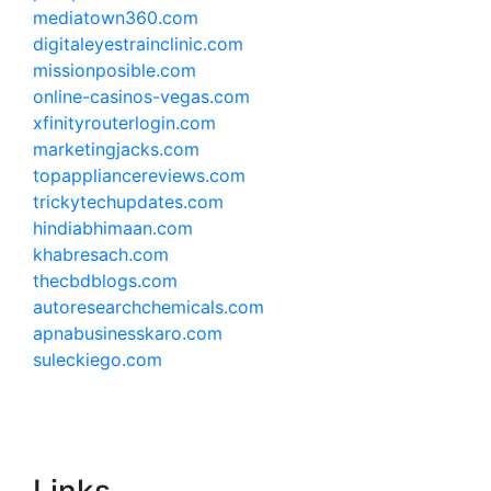
mediatown360.com
digitaleyestrainclinic.com
missionposible.com
online-casinos-vegas.com
xfinityrouterlogin.com
marketingjacks.com
topappliancereviews.com
trickytechupdates.com
hindiabhimaan.com
khabresach.com
thecbdblogs.com
autoresearchchemicals.com
apnabusinesskaro.com
suleckiego.com