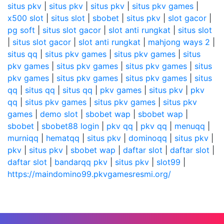
situs pkv
|
situs pkv
|
situs pkv
|
situs pkv games
|
x500 slot
|
situs slot
|
sbobet
|
situs pkv
|
slot gacor
|
pg soft
|
situs slot gacor
|
slot anti rungkat
|
situs slot
|
situs slot gacor
|
slot anti rungkat
|
mahjong ways 2
|
situs qq
|
situs pkv games
|
situs pkv games
|
situs
pkv games
|
situs pkv games
|
situs pkv games
|
situs
pkv games
|
situs pkv games
|
situs pkv games
|
situs
qq
|
situs qq
|
situs qq
|
pkv games
|
situs pkv
|
pkv
qq
|
situs pkv games
|
situs pkv games
|
situs pkv
games
|
demo slot
|
sbobet wap
|
sbobet wap
|
sbobet
|
sbobet88 login
|
pkv qq
|
pkv qq
|
menuqq
|
murniqq
|
hematqq
|
situs pkv
|
dominoqq
|
situs pkv
|
pkv
|
situs pkv
|
sbobet wap
|
daftar slot
|
daftar slot
|
daftar slot
|
bandarqq pkv
|
situs pkv
|
slot99
|
https://maindomino99.pkvgamesresmi.org/