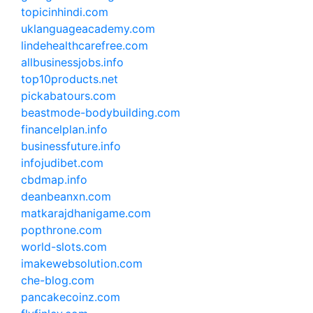
topicinhindi.com
uklanguageacademy.com
lindehealthcarefree.com
allbusinessjobs.info
top10products.net
pickabatours.com
beastmode-bodybuilding.com
financelplan.info
businessfuture.info
infojudibet.com
cbdmap.info
deanbeanxn.com
matkarajdhanigame.com
popthrone.com
world-slots.com
imakewebsolution.com
che-blog.com
pancakecoinz.com