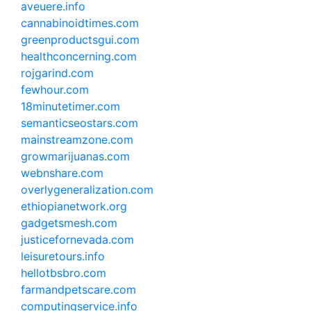
aveuere.info
cannabinoidtimes.com
greenproductsgui.com
healthconcerning.com
rojgarind.com
fewhour.com
18minutetimer.com
semanticseostars.com
mainstreamzone.com
growmarijuanas.com
webnshare.com
overlygeneralization.com
ethiopianetwork.org
gadgetsmesh.com
justicefornevada.com
leisuretours.info
hellotbsbro.com
farmandpetscare.com
computingservice.info