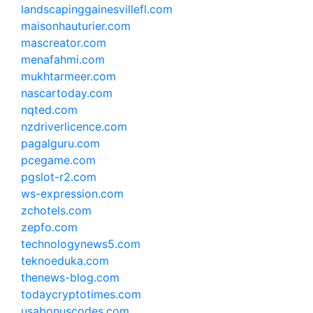
landscapinggainesvillefl.com
maisonhauturier.com
mascreator.com
menafahmi.com
mukhtarmeer.com
nascartoday.com
nqted.com
nzdriverlicence.com
pagalguru.com
pcegame.com
pgslot-r2.com
ws-expression.com
zchotels.com
zepfo.com
technologynews5.com
teknoeduka.com
thenews-blog.com
todaycryptotimes.com
usabonuscodes.com