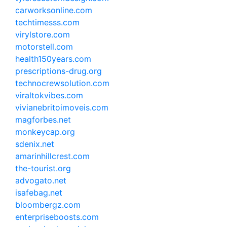
carworksonline.com
techtimesss.com
virylstore.com
motorstell.com
health150years.com
prescriptions-drug.org
technocrewsolution.com
viraltokvibes.com
vivianebritoimoveis.com
magforbes.net
monkeycap.org
sdenix.net
amarinhillcrest.com
the-tourist.org
advogato.net
isafebag.net
bloombergz.com
enterpriseboosts.com