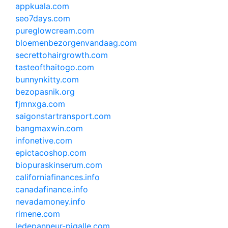
appkuala.com
seo7days.com
pureglowcream.com
bloemenbezorgenvandaag.com
secrettohairgrowth.com
tasteofthaitogo.com
bunnynkitty.com
bezopasnik.org
fjmnxga.com
saigonstartransport.com
bangmaxwin.com
infonetive.com
epictacoshop.com
biopuraskinserum.com
californiafinances.info
canadafinance.info
nevadamoney.info
rimene.com
ledepanneur-pigalle.com