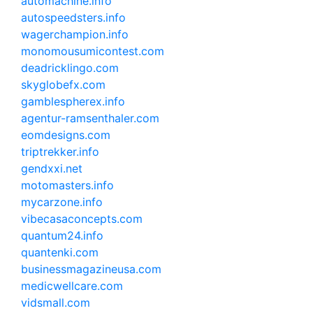
automachine.info
autospeedsters.info
wagerchampion.info
monomousumicontest.com
deadricklingo.com
skyglobefx.com
gamblespherex.info
agentur-ramsenthaler.com
eomdesigns.com
triptrekker.info
gendxxi.net
motomasters.info
mycarzone.info
vibecasaconcepts.com
quantum24.info
quantenki.com
businessmagazineusa.com
medicwellcare.com
vidsmall.com