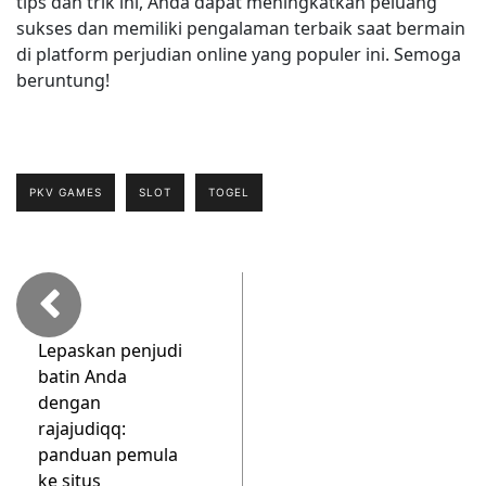
tips dan trik ini, Anda dapat meningkatkan peluang
sukses dan memiliki pengalaman terbaik saat bermain
di platform perjudian online yang populer ini. Semoga
beruntung!
PKV GAMES
SLOT
TOGEL
Lepaskan penjudi
batin Anda
dengan
rajajudiqq:
panduan pemula
ke situs