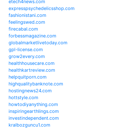
etech4news.com
expresspsychedelicsshop.com
fashionistani.com
feelingswed.com
firecabal.com
forbessmagazine.com
globalmarketlivetoday.com
gpl-license.com
grow2every.com
healthhousecare.com
healthkartreview.com
helpquitporn.com
highqualitybanknote.com
hostingnews24.com
hottstyle.com
howtodiyanything.com
inspiringearthlings.com
investindependent.com
kralbozguncu1.com