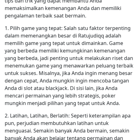
tips dan trik yang dapat membantu Anda
memaksimalkan kemenangan Anda dan memiliki
pengalaman terbaik saat bermain.
1. Pilih game yang tepat: Salah satu faktor terpenting
dalam memenangkan besar di Ratujudiqq adalah
memilih game yang tepat untuk dimainkan. Game
yang berbeda memiliki kemungkinan kemenangan
yang berbeda, jadi penting untuk melakukan riset dan
menemukan game yang menawarkan peluang terbaik
untuk sukses. Misalnya, jika Anda ingin menang besar
dengan cepat, Anda mungkin ingin mencoba tangan
Anda di slot atau blackjack. Di sisi lain, jika Anda
mencari permainan yang lebih strategis, poker
mungkin menjadi pilihan yang tepat untuk Anda.
2. Latihan, Latihan, Berlatih: Seperti keterampilan apa
pun, perjudian membutuhkan latihan untuk
menguasai. Semakin banyak Anda bermain, semakin
banyak Anda akan belajar tentang permainan dan