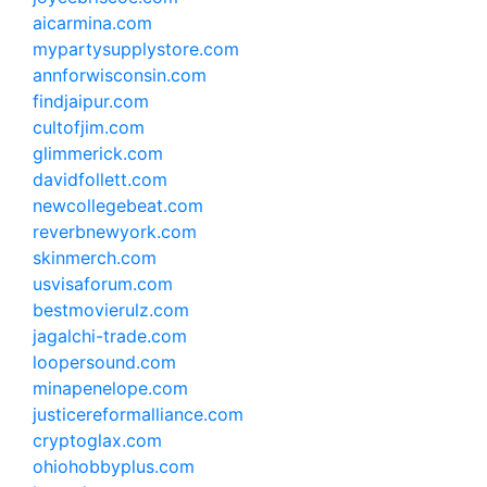
aicarmina.com
mypartysupplystore.com
annforwisconsin.com
findjaipur.com
cultofjim.com
glimmerick.com
davidfollett.com
newcollegebeat.com
reverbnewyork.com
skinmerch.com
usvisaforum.com
bestmovierulz.com
jagalchi-trade.com
loopersound.com
minapenelope.com
justicereformalliance.com
cryptoglax.com
ohiohobbyplus.com