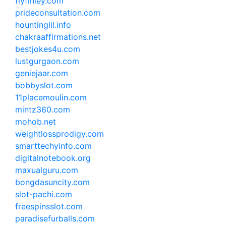
flyfinley.com
prideconsultation.com
hountinglil.info
chakraaffirmations.net
bestjokes4u.com
lustgurgaon.com
geniejaar.com
bobbyslot.com
11placemoulin.com
mintz360.com
mohob.net
weightlossprodigy.com
smarttechyinfo.com
digitalnotebook.org
maxualguru.com
bongdasuncity.com
slot-pachi.com
freespinsslot.com
paradisefurballs.com