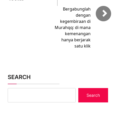
Bergabunglah
dengan
kegembiraan di
Murahqq: di mana
kemenangan
hanya berjarak
satu klik
SEARCH
Search