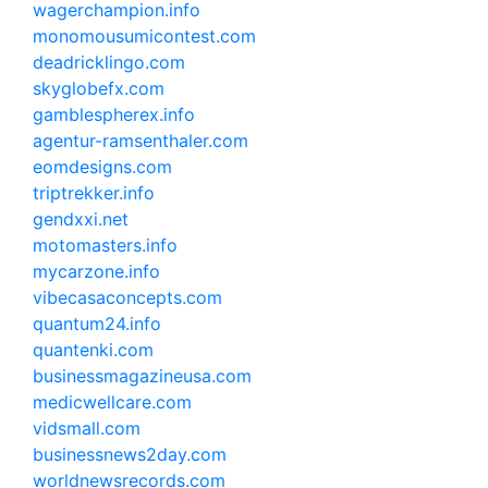
wagerchampion.info
monomousumicontest.com
deadricklingo.com
skyglobefx.com
gamblespherex.info
agentur-ramsenthaler.com
eomdesigns.com
triptrekker.info
gendxxi.net
motomasters.info
mycarzone.info
vibecasaconcepts.com
quantum24.info
quantenki.com
businessmagazineusa.com
medicwellcare.com
vidsmall.com
businessnews2day.com
worldnewsrecords.com