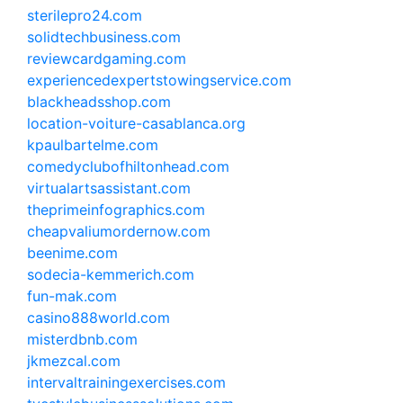
sterilepro24.com
solidtechbusiness.com
reviewcardgaming.com
experiencedexpertstowingservice.com
blackheadsshop.com
location-voiture-casablanca.org
kpaulbartelme.com
comedyclubofhiltonhead.com
virtualartsassistant.com
theprimeinfographics.com
cheapvaliumordernow.com
beenime.com
sodecia-kemmerich.com
fun-mak.com
casino888world.com
misterdbnb.com
jkmezcal.com
intervaltrainingexercises.com