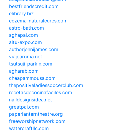
bestfriendscredit.com
elibrary.biz
eczema-naturalcures.com
astro-bath.com
aghapal.com
altu-expo.com
authorjennijames.com
viajearoma.net
tsutsuji-parkin.com
agharab.com
cheapammousa.com
thepositiveladiessoccerclub.com
recetasdecocinafaciles.com
naildesignsidea.net
greatpai.com
paperlanterntheatre.org
freeworshipnetwork.com
watercraftllc.com