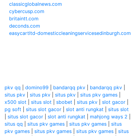
classicglobalnews.com
cybercusp.com
britaintt.com
deconds.com
easycartltd-domesticcleaningservicesedinburgh.com
pkv qq
|
domino99
|
bandarqq pkv
|
bandarqq pkv
|
situs pkv
|
situs pkv
|
situs pkv
|
situs pkv games
|
x500 slot
|
situs slot
|
sbobet
|
situs pkv
|
slot gacor
|
pg soft
|
situs slot gacor
|
slot anti rungkat
|
situs slot
|
situs slot gacor
|
slot anti rungkat
|
mahjong ways 2
|
situs qq
|
situs pkv games
|
situs pkv games
|
situs
pkv games
|
situs pkv games
|
situs pkv games
|
situs