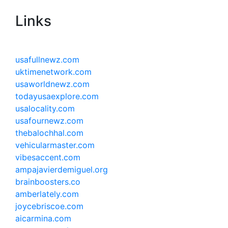
Links
usafullnewz.com
uktimenetwork.com
usaworldnewz.com
todayusaexplore.com
usalocality.com
usafournewz.com
thebalochhal.com
vehicularmaster.com
vibesaccent.com
ampajavierdemiguel.org
brainboosters.co
amberlately.com
joycebriscoe.com
aicarmina.com