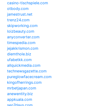
casino-tischspiele.com
otbody.com
jamestrust.net
trenz24.com
skipworking.com
loizbeauty.com
anyconverter.com
timespedia.com
jejakkrismon.com
diemthole.biz
ufabetkk.com
allquickmedia.com
technewsgazette.com
pureglowfacecream.com
kingofherrings.com
mrbetjapan.com
anewentity.biz
appkuala.com
seo7days.com