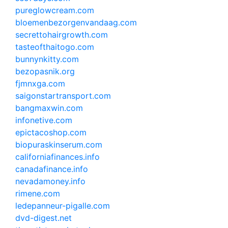
pureglowcream.com
bloemenbezorgenvandaag.com
secrettohairgrowth.com
tasteofthaitogo.com
bunnynkitty.com
bezopasnik.org
fjmnxga.com
saigonstartransport.com
bangmaxwin.com
infonetive.com
epictacoshop.com
biopuraskinserum.com
californiafinances.info
canadafinance.info
nevadamoney.info
rimene.com
ledepanneur-pigalle.com
dvd-digest.net