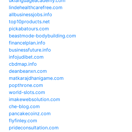
uklanguageacademy.com
lindehealthcarefree.com
allbusinessjobs.info
top10products.net
pickabatours.com
beastmode-bodybuilding.com
financelplan.info
businessfuture.info
infojudibet.com
cbdmap.info
deanbeanxn.com
matkarajdhanigame.com
popthrone.com
world-slots.com
imakewebsolution.com
che-blog.com
pancakecoinz.com
flyfinley.com
prideconsultation.com