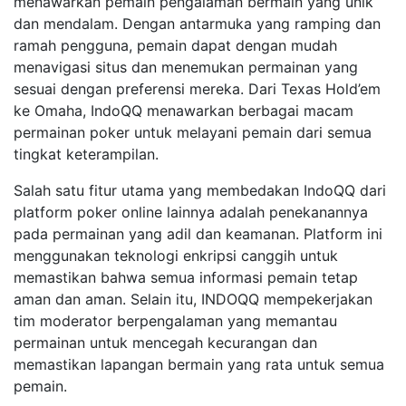
menawarkan pemain pengalaman bermain yang unik
dan mendalam. Dengan antarmuka yang ramping dan
ramah pengguna, pemain dapat dengan mudah
menavigasi situs dan menemukan permainan yang
sesuai dengan preferensi mereka. Dari Texas Hold’em
ke Omaha, IndoQQ menawarkan berbagai macam
permainan poker untuk melayani pemain dari semua
tingkat keterampilan.
Salah satu fitur utama yang membedakan IndoQQ dari
platform poker online lainnya adalah penekanannya
pada permainan yang adil dan keamanan. Platform ini
menggunakan teknologi enkripsi canggih untuk
memastikan bahwa semua informasi pemain tetap
aman dan aman. Selain itu, INDOQQ mempekerjakan
tim moderator berpengalaman yang memantau
permainan untuk mencegah kecurangan dan
memastikan lapangan bermain yang rata untuk semua
pemain.