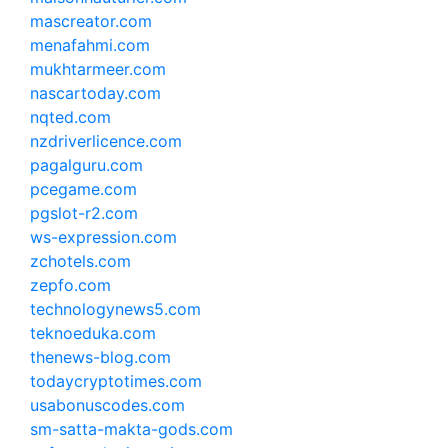
mascreator.com
menafahmi.com
mukhtarmeer.com
nascartoday.com
nqted.com
nzdriverlicence.com
pagalguru.com
pcegame.com
pgslot-r2.com
ws-expression.com
zchotels.com
zepfo.com
technologynews5.com
teknoeduka.com
thenews-blog.com
todaycryptotimes.com
usabonuscodes.com
sm-satta-makta-gods.com