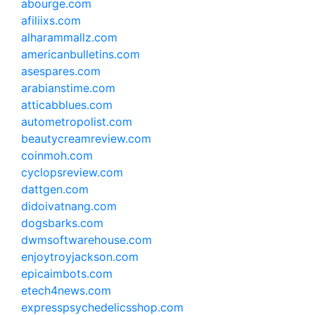
abourge.com
afiliixs.com
alharammallz.com
americanbulletins.com
asespares.com
arabianstime.com
atticabblues.com
autometropolist.com
beautycreamreview.com
coinmoh.com
cyclopsreview.com
dattgen.com
didoivatnang.com
dogsbarks.com
dwmsoftwarehouse.com
enjoytroyjackson.com
epicaimbots.com
etech4news.com
expresspsychedelicsshop.com