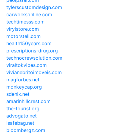
peolpstar.com
tylerscustomdesign.com
carworksonline.com
techtimesss.com
virylstore.com
motorstell.com
health150years.com
prescriptions-drug.org
technocrewsolution.com
viraltokvibes.com
vivianebritoimoveis.com
magforbes.net
monkeycap.org
sdenix.net
amarinhillcrest.com
the-tourist.org
advogato.net
isafebag.net
bloombergz.com