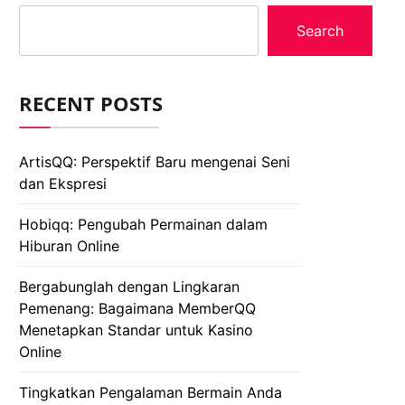
Search
RECENT POSTS
ArtisQQ: Perspektif Baru mengenai Seni
dan Ekspresi
Hobiqq: Pengubah Permainan dalam
Hiburan Online
Bergabunglah dengan Lingkaran
Pemenang: Bagaimana MemberQQ
Menetapkan Standar untuk Kasino
Online
Tingkatkan Pengalaman Bermain Anda