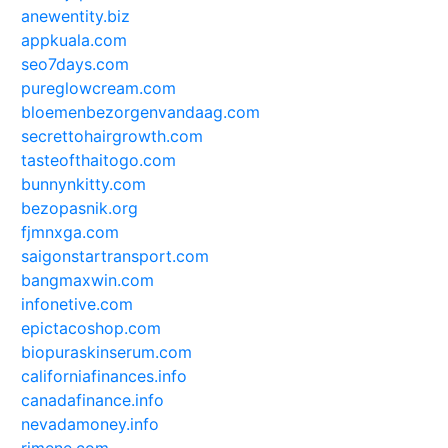
anewentity.biz
appkuala.com
seo7days.com
pureglowcream.com
bloemenbezorgenvandaag.com
secrettohairgrowth.com
tasteofthaitogo.com
bunnynkitty.com
bezopasnik.org
fjmnxga.com
saigonstartransport.com
bangmaxwin.com
infonetive.com
epictacoshop.com
biopuraskinserum.com
californiafinances.info
canadafinance.info
nevadamoney.info