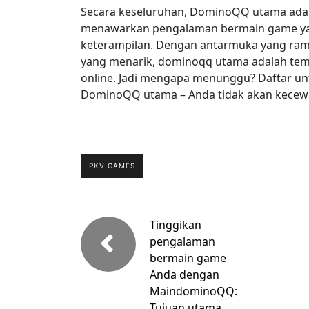
Secara keseluruhan, DominoQQ utama adala
menawarkan pengalaman bermain game yan
keterampilan. Dengan antarmuka yang ra
yang menarik, dominoqq utama adalah tem
online. Jadi mengapa menunggu? Daftar unt
DominoQQ utama – Anda tidak akan kecew
PKV GAMES
Tinggikan
pengalaman
bermain game
Anda dengan
MaindominoQQ:
Tujuan utama