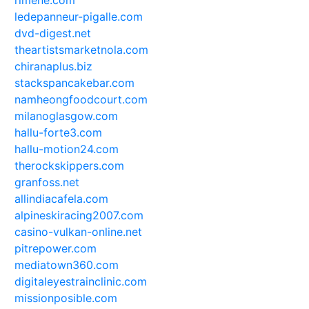
rimene.com
ledepanneur-pigalle.com
dvd-digest.net
theartistsmarketnola.com
chiranaplus.biz
stackspancakebar.com
namheongfoodcourt.com
milanoglasgow.com
hallu-forte3.com
hallu-motion24.com
therockskippers.com
granfoss.net
allindiacafela.com
alpineskiracing2007.com
casino-vulkan-online.net
pitrepower.com
mediatown360.com
digitaleyestrainclinic.com
missionposible.com