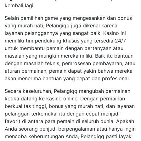
kembali lagi.
Selain pemilihan game yang mengesankan dan bonus
yang murah hati, Pelangiqq juga dikenal karena
layanan pelanggannya yang sangat baik. Kasino ini
memiliki tim pendukung khusus yang tersedia 24/7
untuk membantu pemain dengan pertanyaan atau
masalah yang mungkin mereka miliki. Baik itu bantuan
dengan masalah teknis, pemrosesan pembayaran, atau
aturan permainan, pemain dapat yakin bahwa mereka
akan menerima bantuan yang cepat dan profesional.
Secara keseluruhan, Pelangiqq mengubah permainan
ketika datang ke kasino online. Dengan permainan
berkualitas tinggi, bonus yang murah hati, dan layanan
pelanggan terkemuka, itu dengan cepat menjadi
favorit di antara para pemain di seluruh dunia. Apakah
Anda seorang penjudi berpengalaman atau hanya ingin
mencoba keberuntungan Anda, Pelangiqq pasti layak