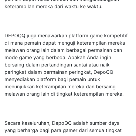
keterampilan mereka dari waktu ke waktu.
DEPOQQ juga menawarkan platform game kompetitif
di mana pemain dapat menguji keterampilan mereka
melawan orang lain dalam berbagai permainan dan
mode game yang berbeda. Apakah Anda ingin
bersaing dalam pertandingan santai atau naik
peringkat dalam permainan peringkat, DepoQQ
menyediakan platform bagi pemain untuk
menunjukkan keterampilan mereka dan bersaing
melawan orang lain di tingkat keterampilan mereka.
Secara keseluruhan, DepoQQ adalah sumber daya
yang berharga bagi para gamer dari semua tingkat