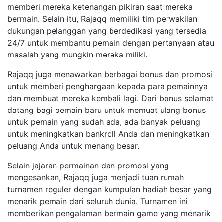
memberi mereka ketenangan pikiran saat mereka
bermain. Selain itu, Rajaqq memiliki tim perwakilan
dukungan pelanggan yang berdedikasi yang tersedia
24/7 untuk membantu pemain dengan pertanyaan atau
masalah yang mungkin mereka miliki.
Rajaqq juga menawarkan berbagai bonus dan promosi
untuk memberi penghargaan kepada para pemainnya
dan membuat mereka kembali lagi. Dari bonus selamat
datang bagi pemain baru untuk memuat ulang bonus
untuk pemain yang sudah ada, ada banyak peluang
untuk meningkatkan bankroll Anda dan meningkatkan
peluang Anda untuk menang besar.
Selain jajaran permainan dan promosi yang
mengesankan, Rajaqq juga menjadi tuan rumah
turnamen reguler dengan kumpulan hadiah besar yang
menarik pemain dari seluruh dunia. Turnamen ini
memberikan pengalaman bermain game yang menarik