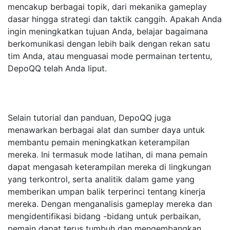
mencakup berbagai topik, dari mekanika gameplay
dasar hingga strategi dan taktik canggih. Apakah Anda
ingin meningkatkan tujuan Anda, belajar bagaimana
berkomunikasi dengan lebih baik dengan rekan satu
tim Anda, atau menguasai mode permainan tertentu,
DepoQQ telah Anda liput.
Selain tutorial dan panduan, DepoQQ juga
menawarkan berbagai alat dan sumber daya untuk
membantu pemain meningkatkan keterampilan
mereka. Ini termasuk mode latihan, di mana pemain
dapat mengasah keterampilan mereka di lingkungan
yang terkontrol, serta analitik dalam game yang
memberikan umpan balik terperinci tentang kinerja
mereka. Dengan menganalisis gameplay mereka dan
mengidentifikasi bidang -bidang untuk perbaikan,
pemain dapat terus tumbuh dan mengembangkan