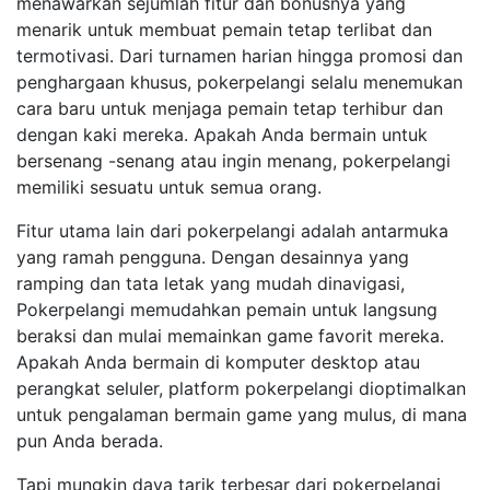
menawarkan sejumlah fitur dan bonusnya yang
menarik untuk membuat pemain tetap terlibat dan
termotivasi. Dari turnamen harian hingga promosi dan
penghargaan khusus, pokerpelangi selalu menemukan
cara baru untuk menjaga pemain tetap terhibur dan
dengan kaki mereka. Apakah Anda bermain untuk
bersenang -senang atau ingin menang, pokerpelangi
memiliki sesuatu untuk semua orang.
Fitur utama lain dari pokerpelangi adalah antarmuka
yang ramah pengguna. Dengan desainnya yang
ramping dan tata letak yang mudah dinavigasi,
Pokerpelangi memudahkan pemain untuk langsung
beraksi dan mulai memainkan game favorit mereka.
Apakah Anda bermain di komputer desktop atau
perangkat seluler, platform pokerpelangi dioptimalkan
untuk pengalaman bermain game yang mulus, di mana
pun Anda berada.
Tapi mungkin daya tarik terbesar dari pokerpelangi