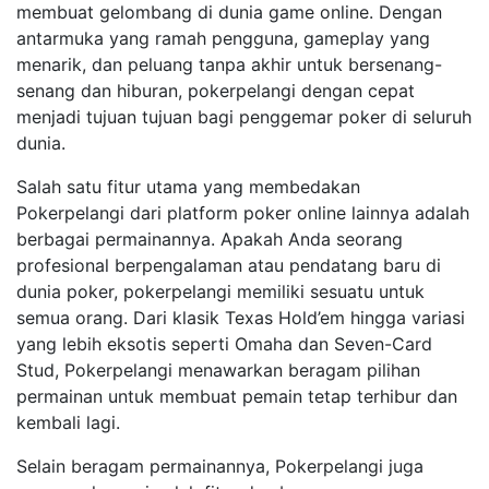
membuat gelombang di dunia game online. Dengan
antarmuka yang ramah pengguna, gameplay yang
menarik, dan peluang tanpa akhir untuk bersenang-
senang dan hiburan, pokerpelangi dengan cepat
menjadi tujuan tujuan bagi penggemar poker di seluruh
dunia.
Salah satu fitur utama yang membedakan
Pokerpelangi dari platform poker online lainnya adalah
berbagai permainannya. Apakah Anda seorang
profesional berpengalaman atau pendatang baru di
dunia poker, pokerpelangi memiliki sesuatu untuk
semua orang. Dari klasik Texas Hold’em hingga variasi
yang lebih eksotis seperti Omaha dan Seven-Card
Stud, Pokerpelangi menawarkan beragam pilihan
permainan untuk membuat pemain tetap terhibur dan
kembali lagi.
Selain beragam permainannya, Pokerpelangi juga