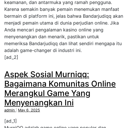
keamanan, dan antarmuka yang ramah pengguna.
Karena semakin banyak pemain menemukan manfaat
bermain di platform ini, jelas bahwa Bandarjudiqq akan
menjadi pemain utama di dunia perjudian online. Jika
Anda mencari pengalaman kasino online yang
menyenangkan dan menarik, pastikan untuk
memeriksa Bandarjudiqq dan lihat sendiri mengapa itu
adalah game-changer di industri ini.
[ad_2]
Aspek Sosial Murniqq:
Bagaimana Komunitas Online
Merangkul Game Yang
Menyenangkan Ini
admin
|
May 6, 2025
[ad_1]
MurniQQ adalah game online yang populer dan