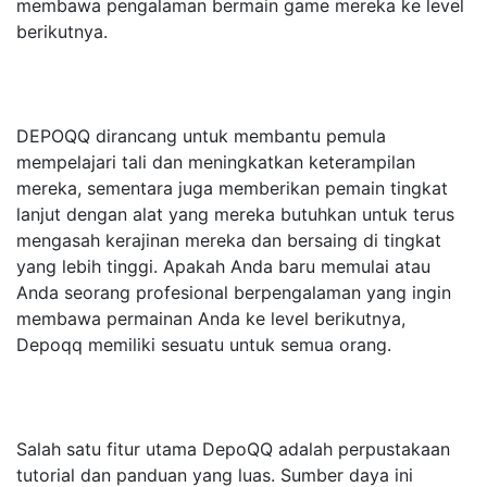
membawa pengalaman bermain game mereka ke level
berikutnya.
DEPOQQ dirancang untuk membantu pemula
mempelajari tali dan meningkatkan keterampilan
mereka, sementara juga memberikan pemain tingkat
lanjut dengan alat yang mereka butuhkan untuk terus
mengasah kerajinan mereka dan bersaing di tingkat
yang lebih tinggi. Apakah Anda baru memulai atau
Anda seorang profesional berpengalaman yang ingin
membawa permainan Anda ke level berikutnya,
Depoqq memiliki sesuatu untuk semua orang.
Salah satu fitur utama DepoQQ adalah perpustakaan
tutorial dan panduan yang luas. Sumber daya ini