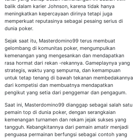
balik dalam karier Johnson, karena tidak hanya
meningkatkan kepercayaan dirinya tetapi juga
memperkuat reputasinya sebagai pesaing serius di
dunia poker.
Sejak saat itu, Masterdomino99 terus membuat
gelombang di komunitas poker, mengumpulkan
kemenangan yang mengesankan dan mendapatkan
rasa hormat dari rekan -rekannya. Gameplaynya yang
strategis, waktu yang sempurna, dan kemampuan
untuk tetap tenang di bawah tekanan membedakannya
dari kompetisi dan membuatnya mendapatkan
pengikut yang setia dari penggemar dan pengagum.
Saat ini, Masterdomino99 dianggap sebagai salah satu
pemain top di dunia poker, dengan serangkaian
kemenangan turnamen dan rekam jejak sukses yang
tangguh. Kebangkitannya dari pemain amatir menjadi
penguasa permainan berfungsi sebagai contoh yang