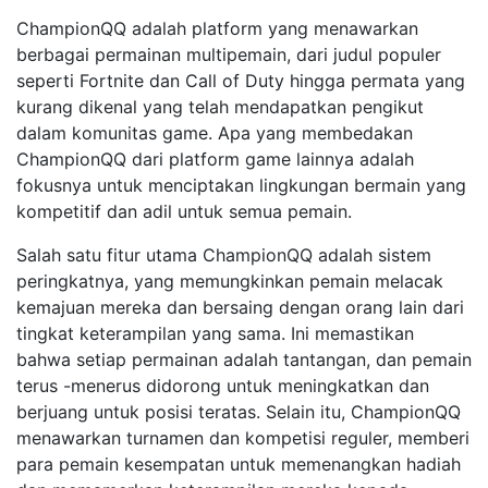
ChampionQQ adalah platform yang menawarkan
berbagai permainan multipemain, dari judul populer
seperti Fortnite dan Call of Duty hingga permata yang
kurang dikenal yang telah mendapatkan pengikut
dalam komunitas game. Apa yang membedakan
ChampionQQ dari platform game lainnya adalah
fokusnya untuk menciptakan lingkungan bermain yang
kompetitif dan adil untuk semua pemain.
Salah satu fitur utama ChampionQQ adalah sistem
peringkatnya, yang memungkinkan pemain melacak
kemajuan mereka dan bersaing dengan orang lain dari
tingkat keterampilan yang sama. Ini memastikan
bahwa setiap permainan adalah tantangan, dan pemain
terus -menerus didorong untuk meningkatkan dan
berjuang untuk posisi teratas. Selain itu, ChampionQQ
menawarkan turnamen dan kompetisi reguler, memberi
para pemain kesempatan untuk memenangkan hadiah