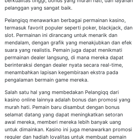
berkualitas tinggi, bonus yang murah hati, dan layanan
pelanggan yang sangat baik.
Pelangiqq menawarkan berbagai permainan kasino,
termasuk favorit populer seperti poker, blackjack, dan
slot. Permainan ini dirancang untuk menarik dan
mendalam, dengan grafik yang menakjubkan dan efek
suara yang realistis. Pemain juga dapat menikmati
permainan dealer langsung, di mana mereka dapat
berinteraksi dengan dealer nyata secara real-time,
menambahkan lapisan kegembiraan ekstra pada
pengalaman bermain game mereka.
Salah satu hal yang membedakan Pelangiqq dari
kasino online lainnya adalah bonus dan promosi yang
murah hati. Pemain baru disambut dengan bonus
selamat datang yang dapat meningkatkan setoran
awal mereka, memberi mereka lebih banyak uang
untuk dimainkan. Kasino ini juga menawarkan promosi
reguler dan hadiah loyalitas untuk membuat pemain