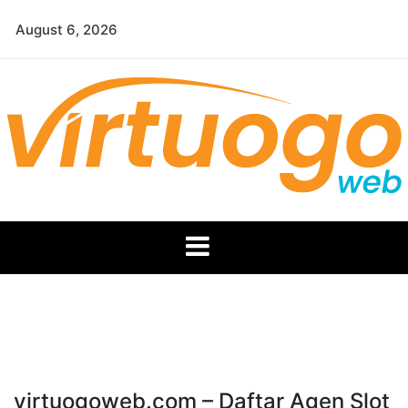
Skip
August 6, 2026
to
content
Daftar Agen Slot
Temukan agen slot gacor dengan proses mudah dan
cepat. Mulailah bermain dalam hitungan menit dan raih
kemenangan besar setiap hari.
Gacor dengan
Proses Mudah dan
Cepat
virtuogoweb.com – Daftar Agen Slot