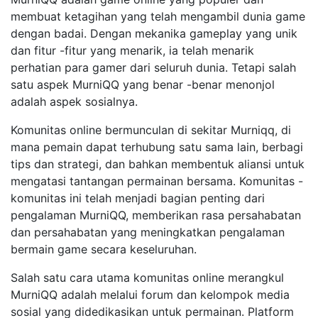
membuat ketagihan yang telah mengambil dunia game
dengan badai. Dengan mekanika gameplay yang unik
dan fitur -fitur yang menarik, ia telah menarik
perhatian para gamer dari seluruh dunia. Tetapi salah
satu aspek MurniQQ yang benar -benar menonjol
adalah aspek sosialnya.
Komunitas online bermunculan di sekitar Murniqq, di
mana pemain dapat terhubung satu sama lain, berbagi
tips dan strategi, dan bahkan membentuk aliansi untuk
mengatasi tantangan permainan bersama. Komunitas -
komunitas ini telah menjadi bagian penting dari
pengalaman MurniQQ, memberikan rasa persahabatan
dan persahabatan yang meningkatkan pengalaman
bermain game secara keseluruhan.
Salah satu cara utama komunitas online merangkul
MurniQQ adalah melalui forum dan kelompok media
sosial yang didedikasikan untuk permainan. Platform