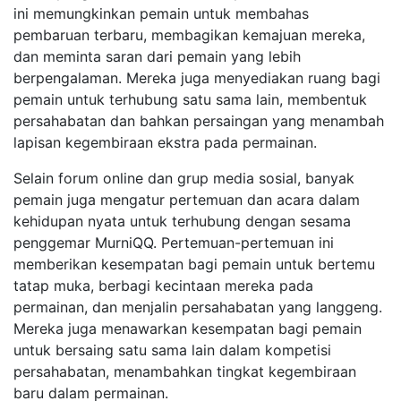
ini memungkinkan pemain untuk membahas
pembaruan terbaru, membagikan kemajuan mereka,
dan meminta saran dari pemain yang lebih
berpengalaman. Mereka juga menyediakan ruang bagi
pemain untuk terhubung satu sama lain, membentuk
persahabatan dan bahkan persaingan yang menambah
lapisan kegembiraan ekstra pada permainan.
Selain forum online dan grup media sosial, banyak
pemain juga mengatur pertemuan dan acara dalam
kehidupan nyata untuk terhubung dengan sesama
penggemar MurniQQ. Pertemuan-pertemuan ini
memberikan kesempatan bagi pemain untuk bertemu
tatap muka, berbagi kecintaan mereka pada
permainan, dan menjalin persahabatan yang langgeng.
Mereka juga menawarkan kesempatan bagi pemain
untuk bersaing satu sama lain dalam kompetisi
persahabatan, menambahkan tingkat kegembiraan
baru dalam permainan.