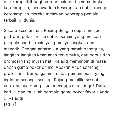
dan kompetitif bagi para pemain dari semua tingkat
keterampilan, menawarkan kesempatan untuk menguji
keterampilan mereka melawan beberapa pemain
terbaik di dunia.
Secara keseluruhan, Rajaqq dengan cepat menjadi
platform poker online untuk pemain yang mencari
pengalaman bermain yang menyenangkan dan
menarik. Dengan antarmuka yang ramah pengguna,
langkah-langkah keamanan terkemuka, dan bonus dan
promosi yang murah hati, Rajaqq memimpin di masa
depan game poker online. Apakah Anda seorang
profesional berpengalaman atau pemain biasa yang
ingin bersenang -senang, Rajaqq memiliki sesuatu
untuk semua orang. Jadi mengapa menunggu? Daftar
hari ini dan mulailah bermain game poker favorit Anda
di Rajaqq!
[ad_2]